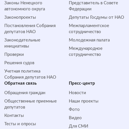
Законы Ненецкого
Представитель в Совете
автономного округа
Федерации
Законопроекты
Депутаты Госдумы от НАО
Постановления Собрания
Межпарламентское
депутатов НАО
сотрудничество
Законодательные
Молодежная палата
инициативы
Международное
Проверки
сотрудничество
Решения судов
Учетная политика
Собрания депутатов НАО
Обратная cвязь
Пресс-центр
Обращения граждан
Новости
Общественные приемные
Наши проекты
депутатов
Фото
Контакты
Видео
Тесты и опросы
Для СМИ