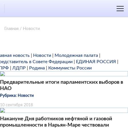
Главная
/
Новости
лавная новость
|
Новости
|
Молодежная палата
|
редставитель в Совете Федерации
|
ЕДИНАЯ РОССИЯ
|
ПРФ
|
ЛДПР
|
Родина
|
Коммунисты России
Предварительные итоги парламентских выборов в
НАО
Рубрика:
Новости
10 сентября 2018
Накануне Дня работников нефтяной и газовой
промышленности в Нарьян-Маре чествовали