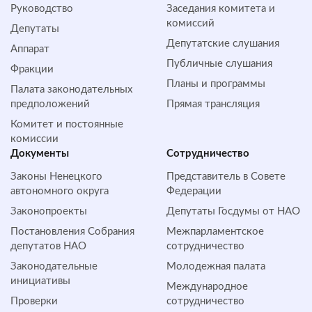
Руководство
Заседания комитета и
комиссий
Депутаты
Депутатские слушания
Аппарат
Публичные слушания
Фракции
Планы и программы
Палата законодательных
предположений
Прямая трансляция
Комитет и постоянные
комиссии
Документы
Сотрудничество
Законы Ненецкого
Представитель в Совете
автономного округа
Федерации
Законопроекты
Депутаты Госдумы от НАО
Постановления Собрания
Межпарламентское
депутатов НАО
сотрудничество
Законодательные
Молодежная палата
инициативы
Международное
Проверки
сотрудничество