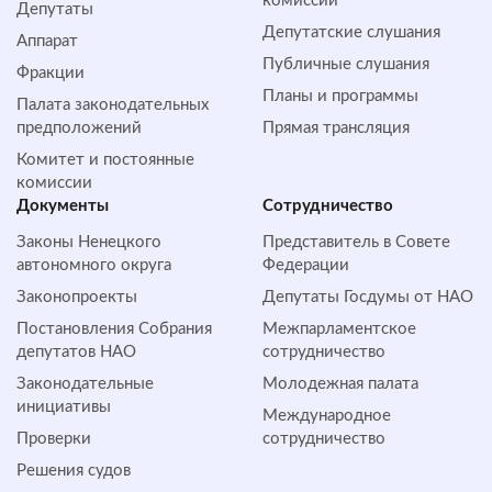
комиссий
Депутаты
Депутатские слушания
Аппарат
Публичные слушания
Фракции
Планы и программы
Палата законодательных
предположений
Прямая трансляция
Комитет и постоянные
комиссии
Документы
Сотрудничество
Законы Ненецкого
Представитель в Совете
автономного округа
Федерации
Законопроекты
Депутаты Госдумы от НАО
Постановления Собрания
Межпарламентское
депутатов НАО
сотрудничество
Законодательные
Молодежная палата
инициативы
Международное
Проверки
сотрудничество
Решения судов