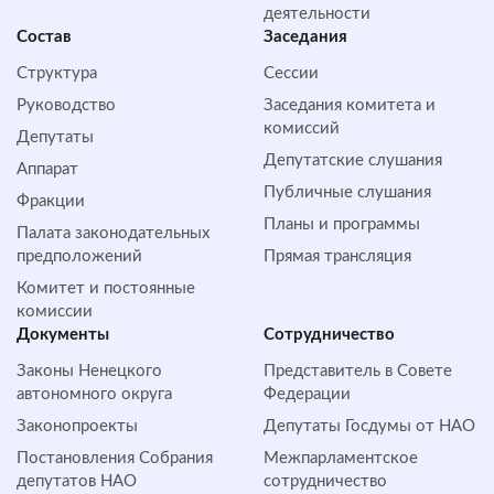
деятельности
Состав
Заседания
Структура
Сессии
Руководство
Заседания комитета и
комиссий
Депутаты
Депутатские слушания
Аппарат
Публичные слушания
Фракции
Планы и программы
Палата законодательных
предположений
Прямая трансляция
Комитет и постоянные
комиссии
Документы
Сотрудничество
Законы Ненецкого
Представитель в Совете
автономного округа
Федерации
Законопроекты
Депутаты Госдумы от НАО
Постановления Собрания
Межпарламентское
депутатов НАО
сотрудничество