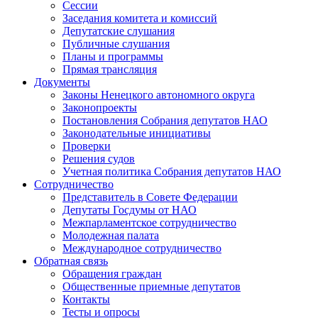
Сессии
Заседания комитета и комиссий
Депутатские слушания
Публичные слушания
Планы и программы
Прямая трансляция
Документы
Законы Ненецкого автономного округа
Законопроекты
Постановления Собрания депутатов НАО
Законодательные инициативы
Проверки
Решения судов
Учетная политика Собрания депутатов НАО
Сотрудничество
Представитель в Совете Федерации
Депутаты Госдумы от НАО
Межпарламентское сотрудничество
Молодежная палата
Международное сотрудничество
Обратная cвязь
Обращения граждан
Общественные приемные депутатов
Контакты
Тесты и опросы