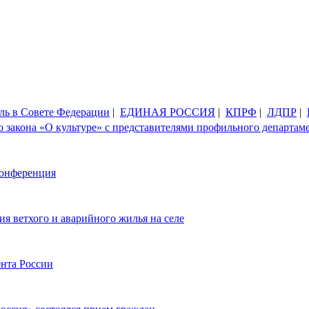
ль в Совете Федерации
|
ЕДИНАЯ РОССИЯ
|
КПРФ
|
ЛДПР
|
закона «О культуре» с представителями профильного департам
конференция
я ветхого и аварийного жилья на селе
ента России