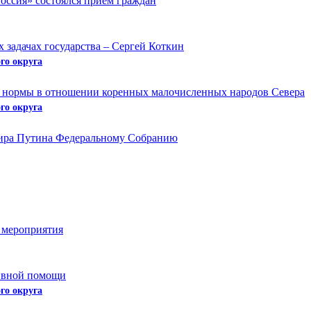
ссия» состоялся прием граждан
 задачах государства – Сергей Коткин
го округа
е нормы в отношении коренных малочисленных народов Севера
го округа
ира Путина Федеральному Собранию
 мероприятия
тивной помощи
го округа