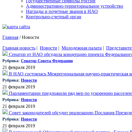
Государственные символы России
Административно-территориальное устройство
Награды и почетные звания в НАО
Контрольно-счетный орган
Главная
/
Новости
Главная новость
|
Новости
|
Молодежная палата
|
Представите
Сенатор от НАО обсудила концепцию проекта Федерального 
Рубрика:
Сенатор Совета Федерации
21 февраля 2019
В НАО состоялась Межрегиональная научно-практическая 
Рубрика:
Новости
21 февраля 2019
Парламентарии предложили ряд мер по ускорению расселени
Рубрика:
Новости
21 февраля 2019
Совет законодателей обсудит реализацию Послания Презид
Рубрика:
Новости
21 февраля 2019