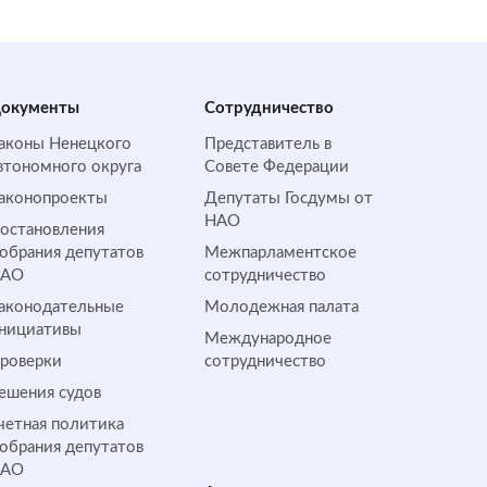
окументы
Сотрудничество
аконы Ненецкого
Представитель в
втономного округа
Совете Федерации
аконопроекты
Депутаты Госдумы от
НАО
остановления
обрания депутатов
Межпарламентское
НАО
сотрудничество
аконодательные
Молодежная палата
нициативы
Международное
роверки
сотрудничество
ешения судов
четная политика
обрания депутатов
НАО