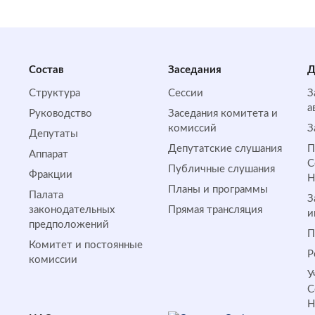
Состав
Заседания
Д
Структура
Сессии
З
а
Руководство
Заседания комитета и
комиссий
З
Депутаты
Депутатские слушания
П
Аппарат
С
Публичные слушания
Фракции
Планы и программы
Палата
З
законодательных
Прямая трансляция
и
предположений
П
Комитет и постоянные
Р
комиссии
У
С