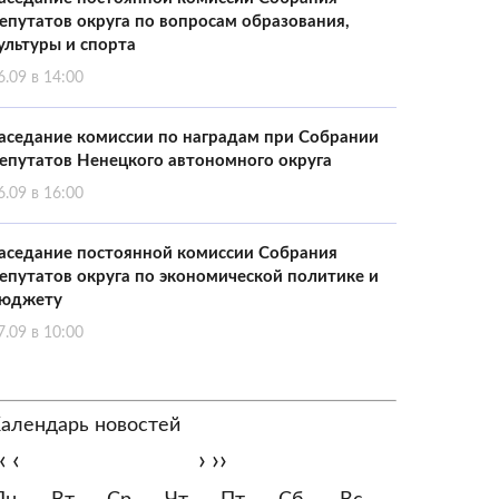
епутатов округа по вопросам образования,
ультуры и спорта
6.09 в 14:00
аседание комиссии по наградам при Собрании
епутатов Ненецкого автономного округа
6.09 в 16:00
аседание постоянной комиссии Собрания
епутатов округа по экономической политике и
юджету
7.09 в 10:00
алендарь новостей
‹
‹
›
››