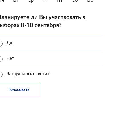
Пн
Вт
Ср
Чт
Пт
Сб
Вс
ланируете ли Вы участвовать в
ыборах 8-10 сентября?
Да
Нет
Затрудняюсь ответить