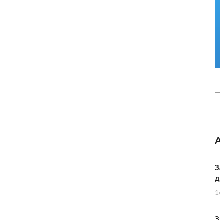
З
д
1
З