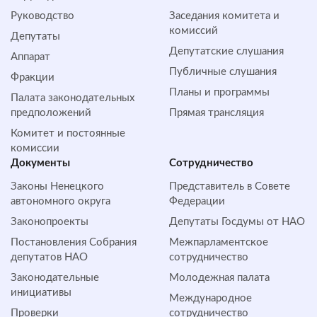
Руководство
Заседания комитета и
комиссий
Депутаты
Депутатские слушания
Аппарат
Публичные слушания
Фракции
Планы и программы
Палата законодательных
предположений
Прямая трансляция
Комитет и постоянные
комиссии
Документы
Сотрудничество
Законы Ненецкого
Представитель в Совете
автономного округа
Федерации
Законопроекты
Депутаты Госдумы от НАО
Постановления Собрания
Межпарламентское
депутатов НАО
сотрудничество
Законодательные
Молодежная палата
инициативы
Международное
Проверки
сотрудничество