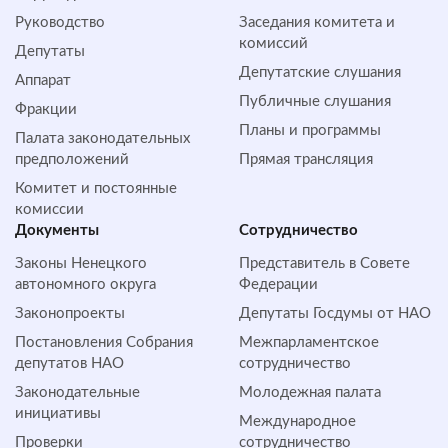
Руководство
Заседания комитета и
комиссий
Депутаты
Депутатские слушания
Аппарат
Публичные слушания
Фракции
Планы и программы
Палата законодательных
предположений
Прямая трансляция
Комитет и постоянные
комиссии
Документы
Сотрудничество
Законы Ненецкого
Представитель в Совете
автономного округа
Федерации
Законопроекты
Депутаты Госдумы от НАО
Постановления Собрания
Межпарламентское
депутатов НАО
сотрудничество
Законодательные
Молодежная палата
инициативы
Международное
Проверки
сотрудничество