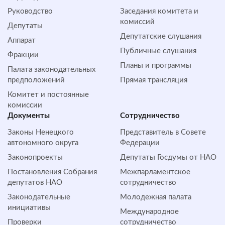
Руководство
Заседания комитета и
комиссий
Депутаты
Депутатские слушания
Аппарат
Публичные слушания
Фракции
Планы и программы
Палата законодательных
предположений
Прямая трансляция
Комитет и постоянные
комиссии
Документы
Сотрудничество
Законы Ненецкого
Представитель в Совете
автономного округа
Федерации
Законопроекты
Депутаты Госдумы от НАО
Постановления Собрания
Межпарламентское
депутатов НАО
сотрудничество
Законодательные
Молодежная палата
инициативы
Международное
Проверки
сотрудничество