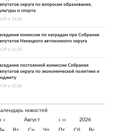
епутатов округа по вопросам образования,
ультуры и спорта
6.09 в 14:00
аседание комиссии по наградам при Собрании
епутатов Ненецкого автономного округа
6.09 в 16:00
аседание постоянной комиссии Собрания
епутатов округа по экономической политике и
юджету
7.09 в 10:00
алендарь новостей
‹
‹
›
››
Август
2026
Пн
Вт
Ср
Чт
Пт
Сб
Вс