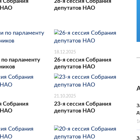
я Собрания
28-я сессия Собрания
 НАО
депутатов НАО
18.12.2025
 по парламенту
26-я сессия Собрания
ников
депутатов НАО
21.10.2025
я Собрания
23-я сессия Собрания
З
 НАО
депутатов НАО
д
1
З