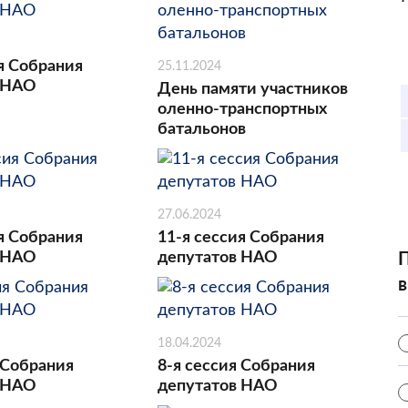
я Собрания
25.11.2024
 НАО
День памяти участников
оленно-транспортных
батальонов
27.06.2024
я Собрания
11-я сессия Собрания
 НАО
депутатов НАО
П
в
18.04.2024
 Собрания
8-я сессия Собрания
 НАО
депутатов НАО