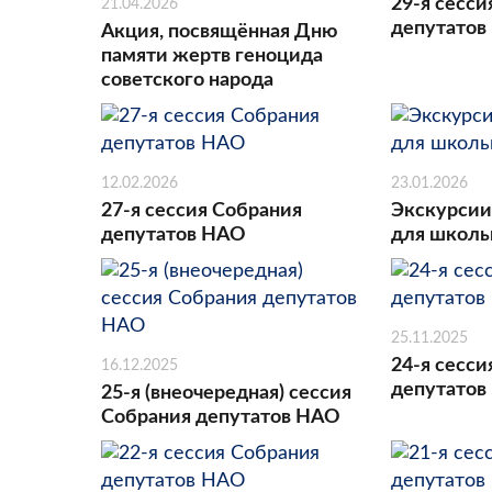
29-я сесси
21.04.2026
депутатов
Акция, посвящённая Дню
памяти жертв геноцида
советского народа
12.02.2026
23.01.2026
27-я сессия Собрания
Экскурсии
депутатов НАО
для школь
25.11.2025
24-я сесси
16.12.2025
депутатов
25-я (внеочередная) сессия
Собрания депутатов НАО