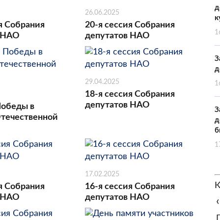
д
26.06.2025
к
я Собрания
20-я сессия Собрания
1
 НАО
депутатов НАО
З
д
29.04.2025
1
18-я сессия Собрания
депутатов НАО
Победы в
З
течественной
д
б
1
17.02.2025
К
я Собрания
16-я сессия Собрания
 НАО
депутатов НАО
‹