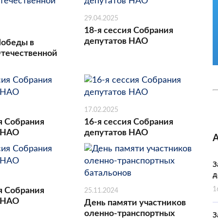
29.04.2025
18-я сессия Собрания
депутатов НАО
Победы в
течественной
17.02.2025
я Собрания
16-я сессия Собрания
 НАО
депутатов НАО
З
д
1
я Собрания
25.11.2024
 НАО
День памяти участников
оленно-транспортных
З