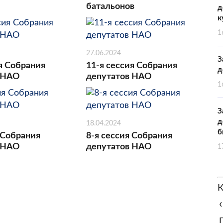
батальонов
д
к
1
27.06.2024
З
я Собрания
11-я сессия Собрания
д
 НАО
депутатов НАО
1
З
д
18.04.2024
б
 Собрания
8-я сессия Собрания
 НАО
депутатов НАО
1
К
‹