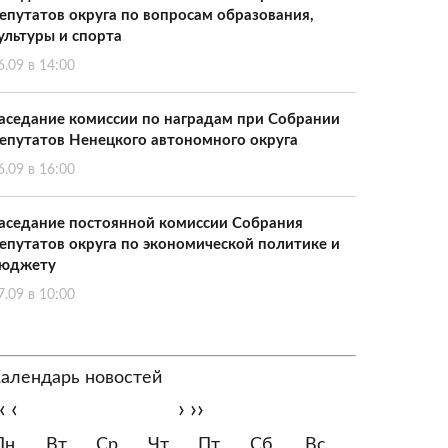
епутатов округа по вопросам образования,
ультуры и спорта
6.09 в 14:00
аседание комиссии по наградам при Собрании
епутатов Ненецкого автономного округа
6.09 в 16:00
аседание постоянной комиссии Собрания
епутатов округа по экономической политике и
юджету
7.09 в 10:00
алендарь новостей
‹
‹
›
››
Пн
Вт
Ср
Чт
Пт
Сб
Вс