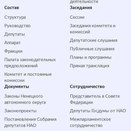
деятельности
Состав
Заседания
Структура
Сессии
Руководство
Заседания комитета и
комиссий
Депутаты
Депутатские слушания
Аппарат
Публичные слушания
Фракции
Планы и программы
Палата законодательных
предположений
Прямая трансляция
Комитет и постоянные
комиссии
Документы
Сотрудничество
Законы Ненецкого
Представитель в Совете
автономного округа
Федерации
Законопроекты
Депутаты Госдумы от НАО
Постановления Собрания
Межпарламентское
депутатов НАО
сотрудничество