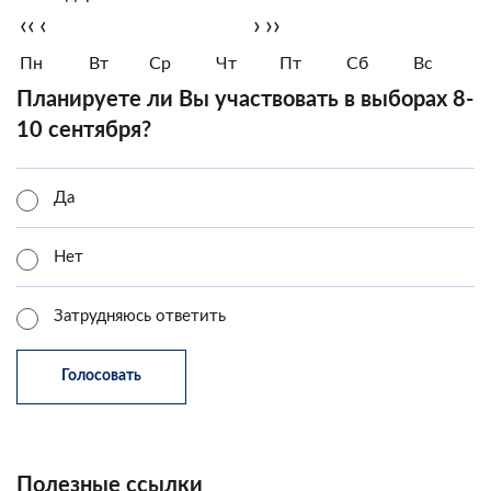
‹‹
‹
›
››
Пн
Вт
Ср
Чт
Пт
Сб
Вс
Планируете ли Вы участвовать в выборах 8-
10 сентября?
Да
Нет
Затрудняюсь ответить
Полезные ссылки