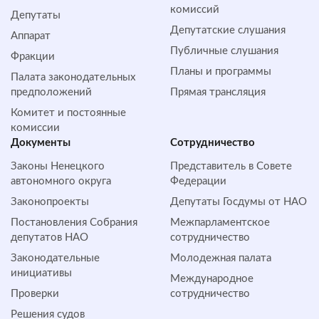
комиссий
Депутаты
Депутатские слушания
Аппарат
Публичные слушания
Фракции
Планы и программы
Палата законодательных
предположений
Прямая трансляция
Комитет и постоянные
комиссии
Документы
Сотрудничество
Законы Ненецкого
Представитель в Совете
автономного округа
Федерации
Законопроекты
Депутаты Госдумы от НАО
Постановления Собрания
Межпарламентское
депутатов НАО
сотрудничество
Законодательные
Молодежная палата
инициативы
Международное
Проверки
сотрудничество
Решения судов