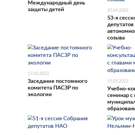
Международный день
защиты детей
20.04.2023
53-я сесси
депутатов
автономног
созыва
17.03.2023
Заседание постоянного
15.03.2023
комитета ПАСЗР по
Учебно-ко
экологии
семинар с
муниципа
образова