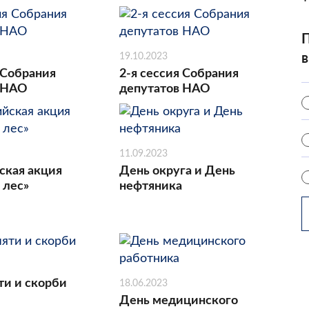
П
19.10.2023
в
 Собрания
2-я сессия Собрания
 НАО
депутатов НАО
11.09.2023
ская акция
День округа и День
 лес»
нефтяника
ти и скорби
18.06.2023
День медицинского