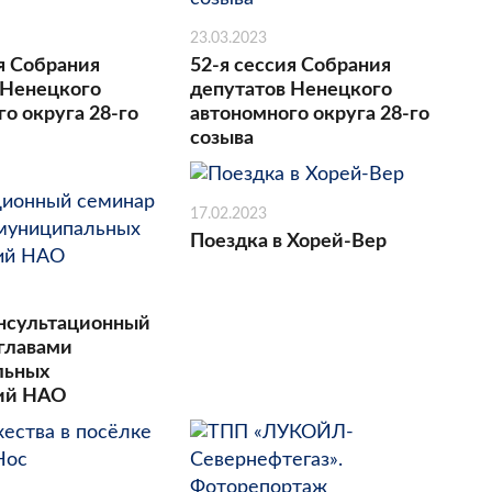
23.03.2023
я Собрания
52-я сессия Собрания
 Ненецкого
депутатов Ненецкого
о округа 28-го
автономного округа 28-го
созыва
17.02.2023
Поездка в Хорей-Вер
нсультационный
 главами
льных
ний НАО