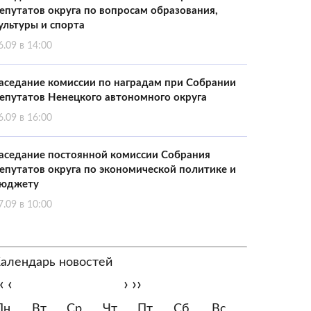
епутатов округа по вопросам образования,
ультуры и спорта
6.09 в 14:00
аседание комиссии по наградам при Собрании
епутатов Ненецкого автономного округа
6.09 в 16:00
аседание постоянной комиссии Собрания
епутатов округа по экономической политике и
юджету
7.09 в 10:00
алендарь новостей
‹
‹
›
››
Пн
Вт
Ср
Чт
Пт
Сб
Вс