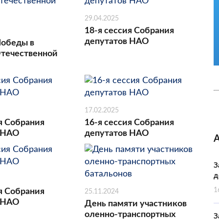
29.04.2025
18-я сессия Собрания
депутатов НАО
Победы в
течественной
17.02.2025
я Собрания
16-я сессия Собрания
 НАО
депутатов НАО
З
д
1
я Собрания
25.11.2024
 НАО
День памяти участников
оленно-транспортных
З