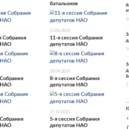
батальонов
д
к
1
27.06.2024
З
я Собрания
11-я сессия Собрания
д
 НАО
депутатов НАО
1
З
д
18.04.2024
б
 Собрания
8-я сессия Собрания
 НАО
депутатов НАО
1
К
15.12.2023
‹
 Собрания
5-я сессия Собрания
 НАО
депутатов НАО