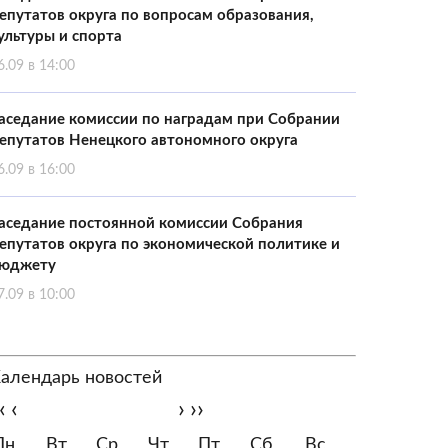
епутатов округа по вопросам образования,
ультуры и спорта
6.09 в 14:00
аседание комиссии по наградам при Собрании
епутатов Ненецкого автономного округа
6.09 в 16:00
аседание постоянной комиссии Собрания
епутатов округа по экономической политике и
юджету
7.09 в 10:00
алендарь новостей
‹
‹
›
››
Пн
Вт
Ср
Чт
Пт
Сб
Вс