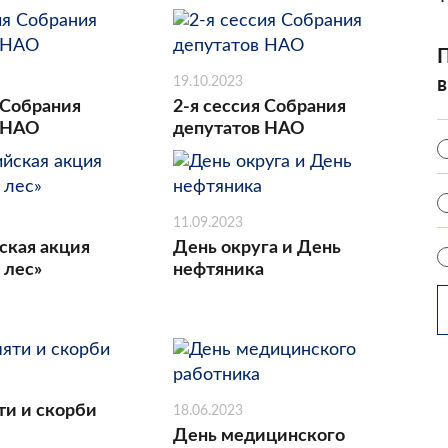
П
19.10.2023
в
 Собрания
2-я сессия Собрания
 НАО
депутатов НАО
11.09.2023
ская акция
День округа и День
 лес»
нефтяника
ти и скорби
18.06.2023
День медицинского