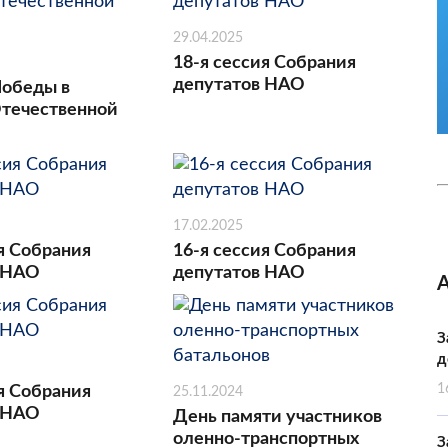
29.04.2025
18-я сессия Собрания
депутатов НАО
Победы в
течественной
17.02.2025
я Собрания
16-я сессия Собрания
 НАО
депутатов НАО
З
д
1
я Собрания
25.11.2024
 НАО
День памяти участников
оленно-транспортных
З