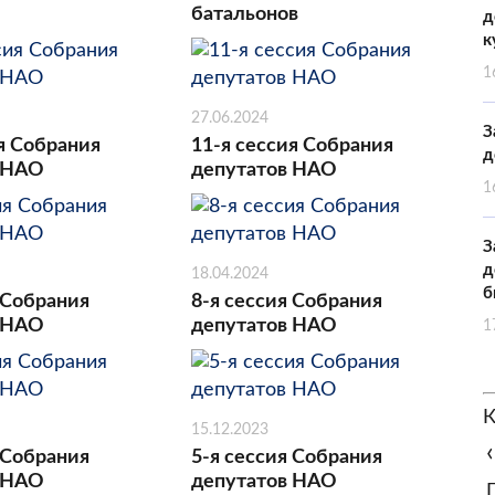
батальонов
д
к
1
27.06.2024
З
я Собрания
11-я сессия Собрания
д
 НАО
депутатов НАО
1
З
д
18.04.2024
б
 Собрания
8-я сессия Собрания
 НАО
депутатов НАО
1
К
15.12.2023
‹
 Собрания
5-я сессия Собрания
 НАО
депутатов НАО