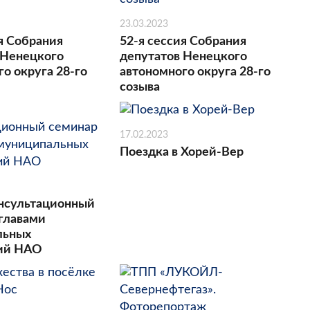
23.03.2023
я Собрания
52-я сессия Собрания
 Ненецкого
депутатов Ненецкого
о округа 28-го
автономного округа 28-го
созыва
17.02.2023
Поездка в Хорей-Вер
нсультационный
 главами
льных
ний НАО