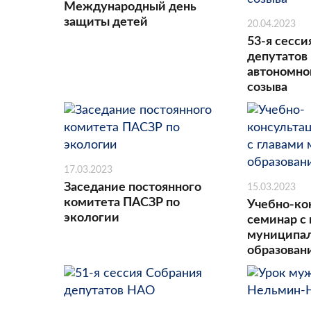
Международный день
защиты детей
20.04.2023
53-я сесси
депутатов
автономног
созыва
17.03.2023
Заседание постоянного
15.03.2023
комитета ПАСЗР по
Учебно-ко
экологии
семинар с
муниципа
образова