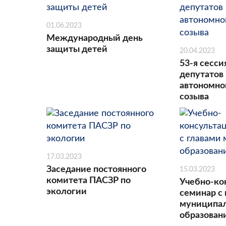
01.06.2023
Международный день
защиты детей
20.04.2023
53-я сесси
депутатов
автономног
созыва
17.03.2023
Заседание постоянного
15.03.2023
комитета ПАСЗР по
Учебно-ко
экологии
семинар с
муниципа
образова