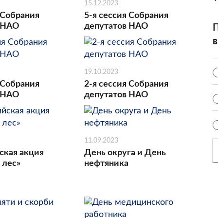
15.12.2023
 Собрания
5-я сессия Собрания
 НАО
депутатов НАО
П
в
19.10.2023
 Собрания
2-я сессия Собрания
 НАО
депутатов НАО
11.09.2023
ская акция
День округа и День
 лес»
нефтяника