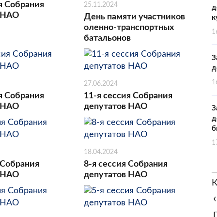
я Собрания
25.11.2024
д
 НАО
День памяти участников
к
оленно-транспортных
1
батальонов
З
д
1
27.06.2024
я Собрания
11-я сессия Собрания
 НАО
депутатов НАО
З
д
б
1
18.04.2024
 Собрания
8-я сессия Собрания
 НАО
депутатов НАО
К
‹