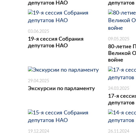
депутатов НАО
депутатов
03.06.2025
19-я сессия Собрания
09.05.2025
депутатов НАО
80-летие 
Великой О
войне
29.04.2025
Экскурсии по парламенту
24.03.2025
17-я сесси
депутатов
19.12.2024
26.11.2024