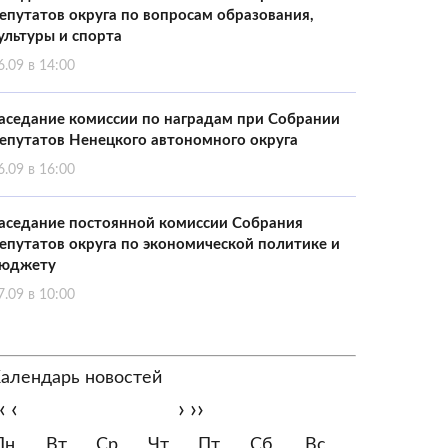
епутатов округа по вопросам образования,
ультуры и спорта
6.09 в 14:00
аседание комиссии по наградам при Собрании
епутатов Ненецкого автономного округа
6.09 в 16:00
аседание постоянной комиссии Собрания
епутатов округа по экономической политике и
юджету
7.09 в 10:00
алендарь новостей
‹
‹
›
››
Пн
Вт
Ср
Чт
Пт
Сб
Вс