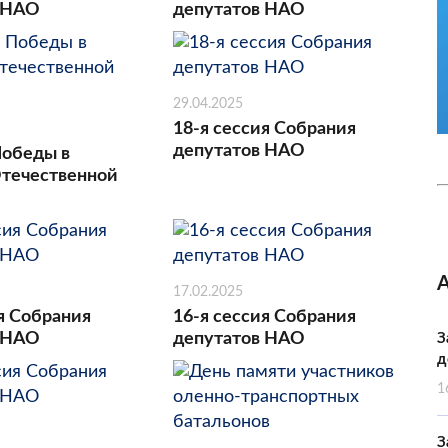
 НАО
депутатов НАО
29.04.2025
18-я сессия Собрания
депутатов НАО
Победы в
течественной
17.02.2025
я Собрания
16-я сессия Собрания
 НАО
депутатов НАО
З
д
1
З