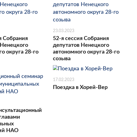
23.03.2023
я Собрания
52-я сессия Собрания
 Ненецкого
депутатов Ненецкого
о округа 28-го
автономного округа 28-го
созыва
17.02.2023
Поездка в Хорей-Вер
нсультационный
 главами
льных
ний НАО