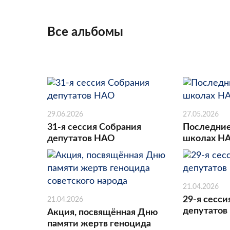
Все альбомы
29.06.2026
27.05.2026
31-я сессия Собрания
Последние
депутатов НАО
школах Н
21.04.2026
29-я сесси
21.04.2026
депутатов
Акция, посвящённая Дню
памяти жертв геноцида