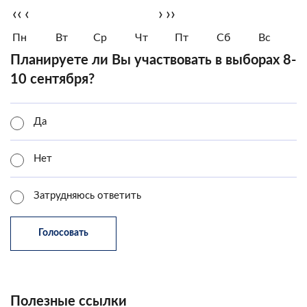
‹‹
‹
›
››
Пн
Вт
Ср
Чт
Пт
Сб
Вс
Планируете ли Вы участвовать в выборах 8-
10 сентября?
Да
Нет
Затрудняюсь ответить
Полезные ссылки