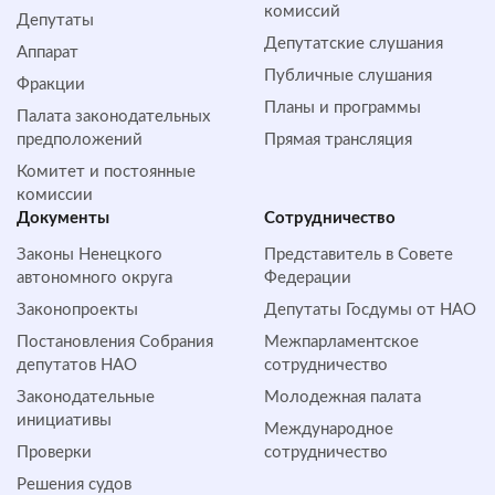
комиссий
Депутаты
Депутатские слушания
Аппарат
Публичные слушания
Фракции
Планы и программы
Палата законодательных
предположений
Прямая трансляция
Комитет и постоянные
комиссии
Документы
Сотрудничество
Законы Ненецкого
Представитель в Совете
автономного округа
Федерации
Законопроекты
Депутаты Госдумы от НАО
Постановления Собрания
Межпарламентское
депутатов НАО
сотрудничество
Законодательные
Молодежная палата
инициативы
Международное
Проверки
сотрудничество
Решения судов