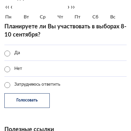
‹‹
‹
›
››
Пн
Вт
Ср
Чт
Пт
Сб
Вс
Планируете ли Вы участвовать в выборах 8-
10 сентября?
Да
Нет
Затрудняюсь ответить
Полезные ссылки