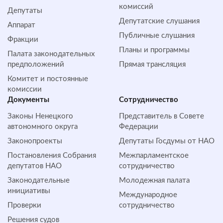
комиссий
Депутаты
Депутатские слушания
Аппарат
Публичные слушания
Фракции
Планы и программы
Палата законодательных
предположений
Прямая трансляция
Комитет и постоянные
комиссии
Документы
Сотрудничество
Законы Ненецкого
Представитель в Совете
автономного округа
Федерации
Законопроекты
Депутаты Госдумы от НАО
Постановления Собрания
Межпарламентское
депутатов НАО
сотрудничество
Законодательные
Молодежная палата
инициативы
Международное
Проверки
сотрудничество
Решения судов