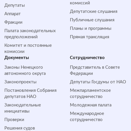
комиссий
Депутаты
Депутатские слушания
Аппарат
Публичные слушания
Фракции
Планы и программы
Палата законодательных
предположений
Прямая трансляция
Комитет и постоянные
комиссии
Документы
Сотрудничество
Законы Ненецкого
Представитель в Совете
автономного округа
Федерации
Законопроекты
Депутаты Госдумы от НАО
Постановления Собрания
Межпарламентское
депутатов НАО
сотрудничество
Законодательные
Молодежная палата
инициативы
Международное
Проверки
сотрудничество
Решения судов