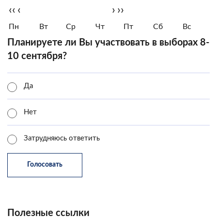
‹‹
‹
›
››
Пн
Вт
Ср
Чт
Пт
Сб
Вс
Планируете ли Вы участвовать в выборах 8-
10 сентября?
Да
Нет
Затрудняюсь ответить
Полезные ссылки