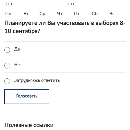
‹‹
‹
›
››
Пн
Вт
Ср
Чт
Пт
Сб
Вс
Планируете ли Вы участвовать в выборах 8-
10 сентября?
Да
Нет
Затрудняюсь ответить
Полезные ссылки