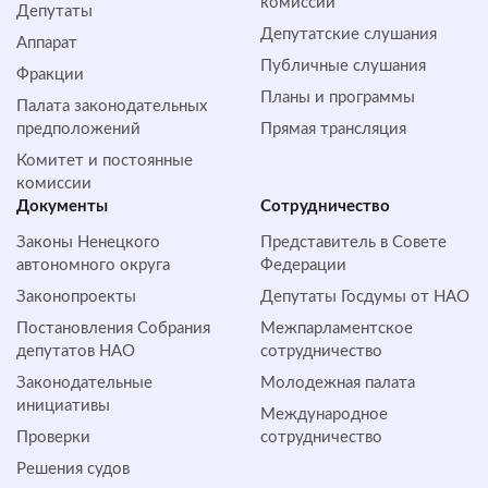
комиссий
Депутаты
Депутатские слушания
Аппарат
Публичные слушания
Фракции
Планы и программы
Палата законодательных
предположений
Прямая трансляция
Комитет и постоянные
комиссии
Документы
Сотрудничество
Законы Ненецкого
Представитель в Совете
автономного округа
Федерации
Законопроекты
Депутаты Госдумы от НАО
Постановления Собрания
Межпарламентское
депутатов НАО
сотрудничество
Законодательные
Молодежная палата
инициативы
Международное
Проверки
сотрудничество
Решения судов