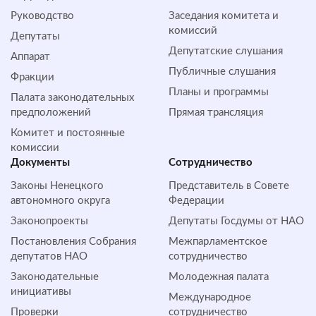
Руководство
Заседания комитета и
комиссий
Депутаты
Депутатские слушания
Аппарат
Публичные слушания
Фракции
Планы и программы
Палата законодательных
предположений
Прямая трансляция
Комитет и постоянные
комиссии
Документы
Сотрудничество
Законы Ненецкого
Представитель в Совете
автономного округа
Федерации
Законопроекты
Депутаты Госдумы от НАО
Постановления Собрания
Межпарламентское
депутатов НАО
сотрудничество
Законодательные
Молодежная палата
инициативы
Международное
Проверки
сотрудничество