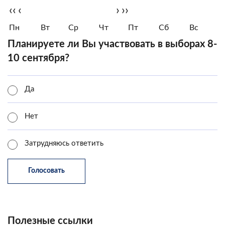
‹‹
‹
›
››
Пн
Вт
Ср
Чт
Пт
Сб
Вс
Планируете ли Вы участвовать в выборах 8-
10 сентября?
Да
Нет
Затрудняюсь ответить
Полезные ссылки