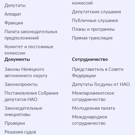
комиссий
Депутаты
Депутатские слушания
Аппарат
Публичные слушания
Фракции
Планы и программы
Палата законодательных
предположений
Прямая трансляция
Комитет и постоянные
комиссии
Документы
Сотрудничество
Законы Ненецкого
Представитель в Совете
автономного округа
Федерации
Законопроекты
Депутаты Госдумы от НАО
Постановления Собрания
Межпарламентское
депутатов НАО
сотрудничество
Законодательные
Молодежная палата
инициативы
Международное
Проверки
сотрудничество
Решения судов