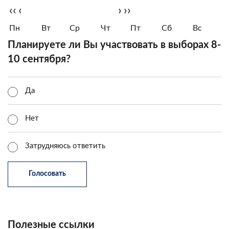
‹‹
‹
›
››
Пн
Вт
Ср
Чт
Пт
Сб
Вс
Планируете ли Вы участвовать в выборах 8-
10 сентября?
Да
Нет
Затрудняюсь ответить
Полезные ссылки