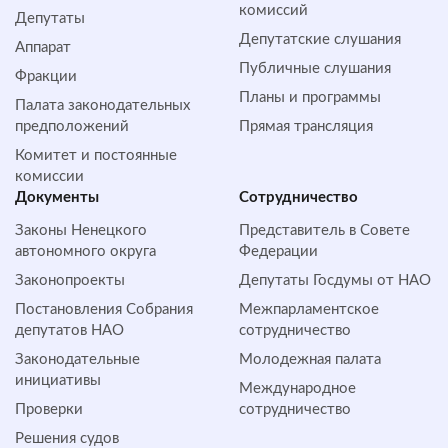
комиссий
Депутаты
Депутатские слушания
Аппарат
Публичные слушания
Фракции
Планы и программы
Палата законодательных
предположений
Прямая трансляция
Комитет и постоянные
комиссии
Документы
Сотрудничество
Законы Ненецкого
Представитель в Совете
автономного округа
Федерации
Законопроекты
Депутаты Госдумы от НАО
Постановления Собрания
Межпарламентское
депутатов НАО
сотрудничество
Законодательные
Молодежная палата
инициативы
Международное
Проверки
сотрудничество
Решения судов