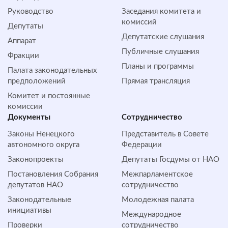
Руководство
Заседания комитета и
комиссий
Депутаты
Депутатские слушания
Аппарат
Публичные слушания
Фракции
Планы и программы
Палата законодательных
предположений
Прямая трансляция
Комитет и постоянные
комиссии
Документы
Сотрудничество
Законы Ненецкого
Представитель в Совете
автономного округа
Федерации
Законопроекты
Депутаты Госдумы от НАО
Постановления Собрания
Межпарламентское
депутатов НАО
сотрудничество
Законодательные
Молодежная палата
инициативы
Международное
Проверки
сотрудничество