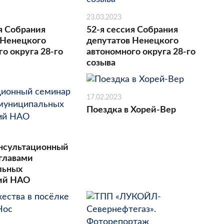
23.03.2023
я Собрания
52-я сессия Собрания
 Ненецкого
депутатов Ненецкого
о округа 28-го
автономного округа 28-го
созыва
17.02.2023
Поездка в Хорей-Вер
нсультационный
 главами
льных
ний НАО