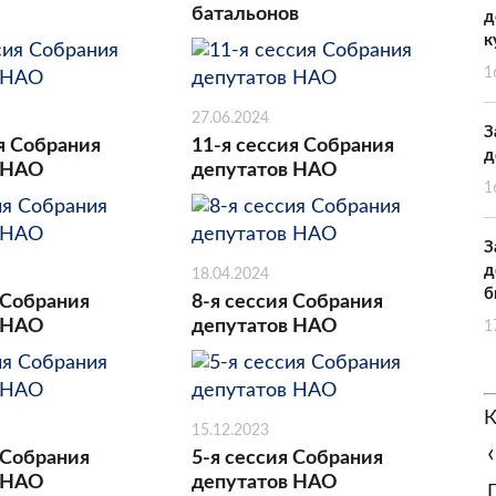
батальонов
д
к
1
27.06.2024
З
я Собрания
11-я сессия Собрания
д
 НАО
депутатов НАО
1
З
д
18.04.2024
б
 Собрания
8-я сессия Собрания
 НАО
депутатов НАО
1
К
15.12.2023
‹
 Собрания
5-я сессия Собрания
 НАО
депутатов НАО