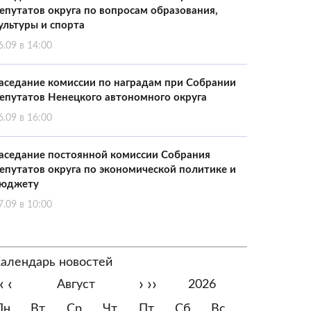
епутатов округа по вопросам образования,
ультуры и спорта
6.09 в 14:00
аседание комиссии по наградам при Собрании
епутатов Ненецкого автономного округа
6.09 в 16:00
аседание постоянной комиссии Собрания
епутатов округа по экономической политике и
юджету
7.09 в 10:00
алендарь новостей
‹
‹
›
››
Август
2026
Пн
Вт
Ср
Чт
Пт
Сб
Вс