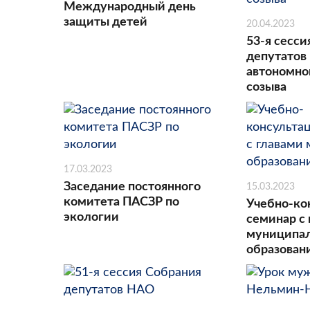
Международный день
защиты детей
20.04.2023
53-я сесси
депутатов
автономног
созыва
17.03.2023
Заседание постоянного
15.03.2023
комитета ПАСЗР по
Учебно-ко
экологии
семинар с
муниципа
образова