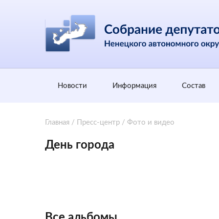
Новости
Информация
Состав
Главная
/
Пресс-центр
/
Фото и видео
День города
Все альбомы