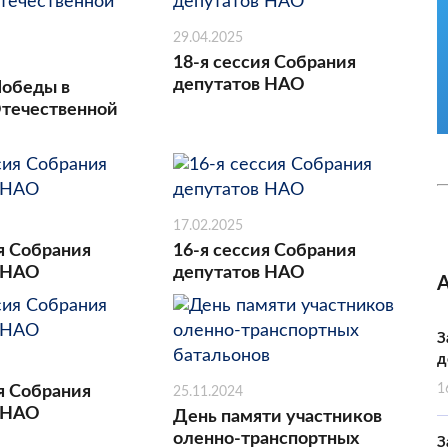
29.04.2025
18-я сессия Собрания
депутатов НАО
Победы в
течественной
17.02.2025
я Собрания
16-я сессия Собрания
 НАО
депутатов НАО
З
д
1
я Собрания
25.11.2024
 НАО
День памяти участников
оленно-транспортных
З