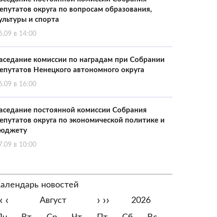
епутатов округа по вопросам образования,
ультуры и спорта
6.09 в 14:00
аседание комиссии по наградам при Собрании
епутатов Ненецкого автономного округа
6.09 в 16:00
аседание постоянной комиссии Собрания
епутатов округа по экономической политике и
юджету
7.09 в 10:00
алендарь новостей
‹
‹
›
››
Август
2026