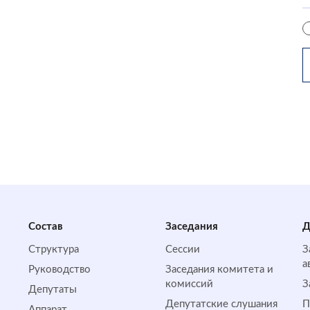
Состав
Заседания
Д
Структура
Сессии
З
а
Руководство
Заседания комитета и
комиссий
З
Депутаты
Депутатские слушания
П
Аппарат