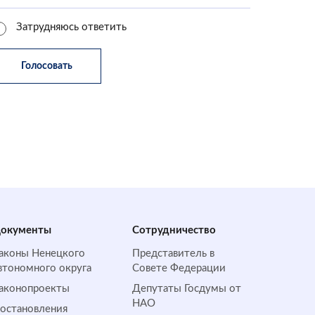
Затрудняюсь ответить
окументы
Сотрудничество
аконы Ненецкого
Представитель в
втономного округа
Совете Федерации
аконопроекты
Депутаты Госдумы от
НАО
остановления