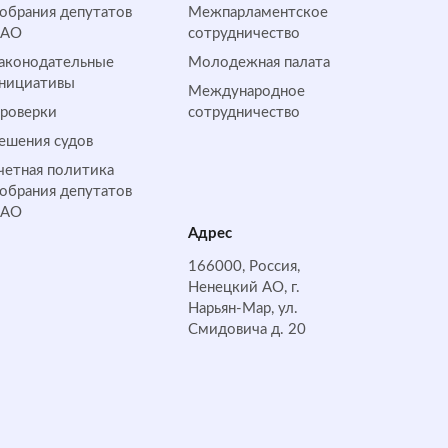
обрания депутатов
Межпарламентское
НАО
сотрудничество
аконодательные
Молодежная палата
нициативы
Международное
роверки
сотрудничество
ешения судов
четная политика
обрания депутатов
НАО
Адрес
166000, Россия,
Ненецкий АО, г.
Нарьян-Мар, ул.
Смидовича д. 20