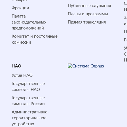
С
Публичные слушания
Фракции
Планы и программы
Палата
З
законодательных
Прямая трансляция
и
предположений
П
Комитет и постоянные
Р
комиссии
У
С
НАО
Устав НАО
Государственные
символы НАО
Государственные
символы России
Административно-
территориальное
устройство