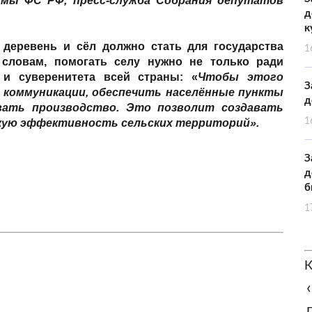
умы ФС РФ, пресс-служба Собрания депутатов
д
к
е деревень и сёл должно стать для государства
1
 словам, помогать селу нужно не только ради
и суверенитета всей страны: «
Чтобы этого
З
и коммуникации, обеспечить населённые пункты
д
вать производство. Это позволит создавать
1
кую эффективность сельских территорий».
З
д
б
1
К
‹