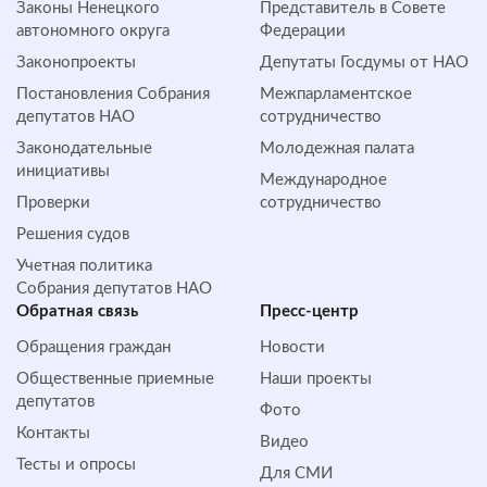
Законы Ненецкого
Представитель в Совете
автономного округа
Федерации
Законопроекты
Депутаты Госдумы от НАО
Постановления Собрания
Межпарламентское
депутатов НАО
сотрудничество
Законодательные
Молодежная палата
инициативы
Международное
Проверки
сотрудничество
Решения судов
Учетная политика
Собрания депутатов НАО
Обратная cвязь
Пресс-центр
Обращения граждан
Новости
Общественные приемные
Наши проекты
депутатов
Фото
Контакты
Видео
Тесты и опросы
Для СМИ