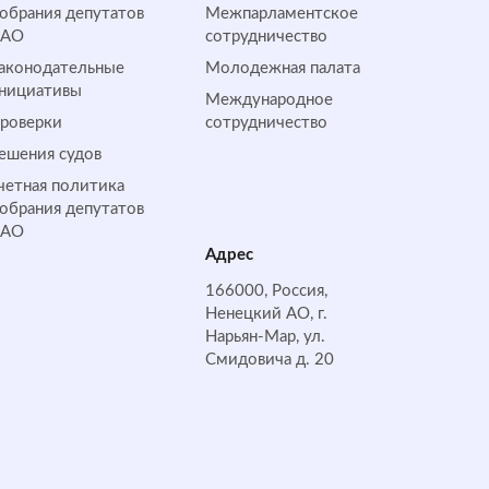
обрания депутатов
Межпарламентское
НАО
сотрудничество
аконодательные
Молодежная палата
нициативы
Международное
роверки
сотрудничество
ешения судов
четная политика
обрания депутатов
НАО
Адрес
166000, Россия,
Ненецкий АО, г.
Нарьян-Мар, ул.
Смидовича д. 20