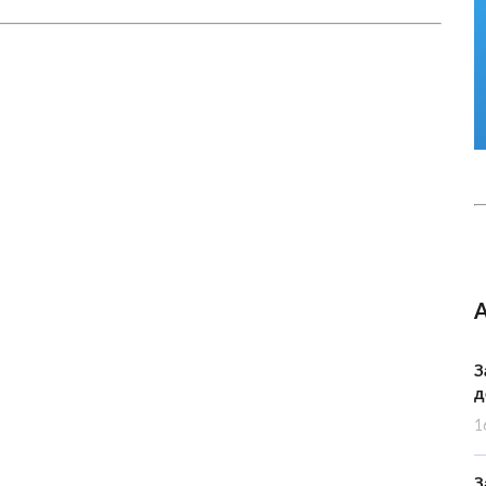
З
д
1
З