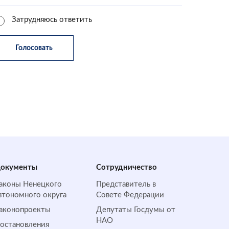
Затрудняюсь ответить
окументы
Сотрудничество
аконы Ненецкого
Представитель в
втономного округа
Совете Федерации
аконопроекты
Депутаты Госдумы от
НАО
остановления