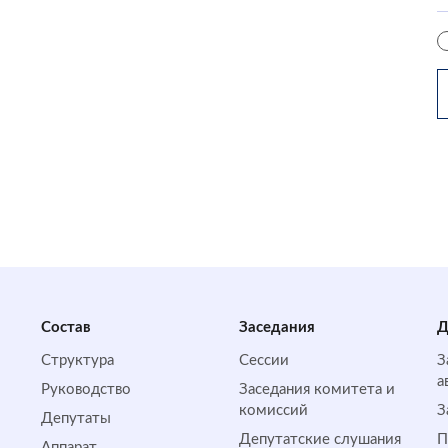
Состав
Заседания
Д
Структура
Сессии
З
а
Руководство
Заседания комитета и
комиссий
З
Депутаты
Депутатские слушания
П
Аппарат