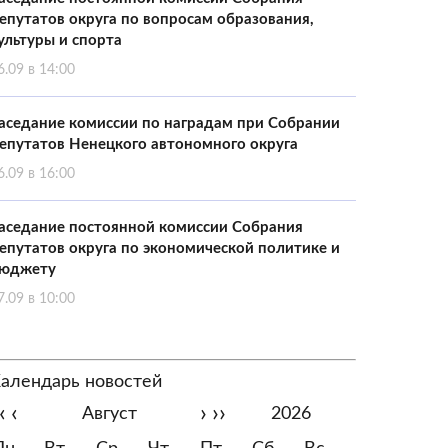
епутатов округа по вопросам образования,
ультуры и спорта
6.09 в 14:00
аседание комиссии по наградам при Собрании
епутатов Ненецкого автономного округа
6.09 в 16:00
аседание постоянной комиссии Собрания
епутатов округа по экономической политике и
юджету
7.09 в 10:00
алендарь новостей
‹
‹
›
››
Август
2026