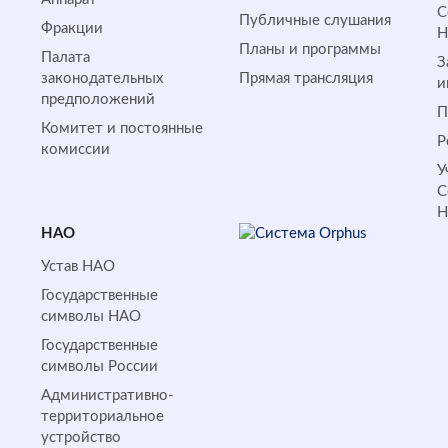
С
Публичные слушания
Фракции
Планы и программы
Палата
З
законодательных
Прямая трансляция
и
предположений
П
Комитет и постоянные
Р
комиссии
У
С
НАО
Устав НАО
Государственные
символы НАО
Государственные
символы России
Административно-
территориальное
устройство