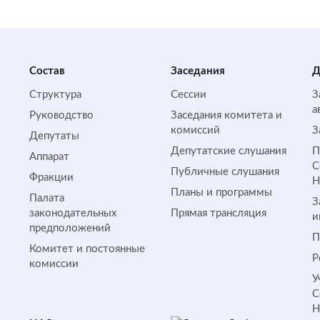
Состав
Заседания
Д
Структура
Сессии
З
а
Руководство
Заседания комитета и
комиссий
З
Депутаты
Депутатские слушания
П
Аппарат
С
Публичные слушания
Фракции
Планы и программы
Палата
З
законодательных
Прямая трансляция
и
предположений
П
Комитет и постоянные
Р
комиссии
У
С