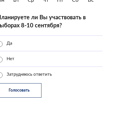
Пн
Вт
Ср
Чт
Пт
Сб
Вс
ланируете ли Вы участвовать в
ыборах 8-10 сентября?
Да
Нет
Затрудняюсь ответить