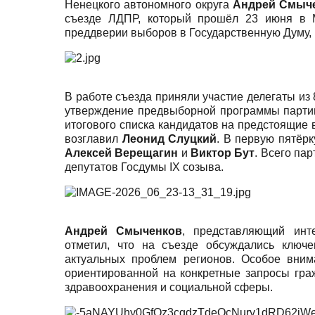
Ненецкого автономного округа
Андрей Смыч
съезде ЛДПР, который прошёл 23 июня в 
преддверии выборов в Государственную Думу, 
В работе съезда приняли участие делегаты и
утверждение предвыборной программы партии
итогового списка кандидатов на предстоящи
возглавил
Леонид Слуцкий
. В первую пятёр
Алексей Верещагин
и
Виктор Бут
. Всего па
депутатов Госдумы
IX созыва.
Андрей Смыченков
, представляющий инт
отметил, что на съезде обсуждались ключ
актуальных проблем регионов. Особое вни
ориентированной на конкретные запросы гра
здравоохранения и социальной сферы.