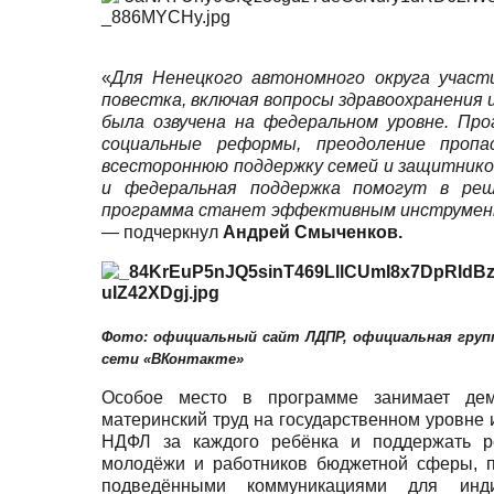
«
Для Ненецкого автономного округа участи
повестка, включая вопросы здравоохранения 
была озвучена на федеральном уровне. Пр
социальные реформы, преодоление проп
всестороннюю поддержку семей и защитников
и федеральная поддержка помогут в реш
программа станет эффективным инструмент
— подчеркнул
Андрей Смыченков.
Фото: официальный сайт ЛДПР, о
фициальная гру
сети «ВК
онтакте»
Особое место в программе занимает демо
материнский труд на государственном уровне 
НДФЛ за каждого ребёнка и поддержать ро
молодёжи и работников бюджетной сферы, п
подведёнными коммуникациями для инди