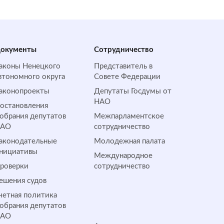
окументы
Сотрудничество
аконы Ненецкого
Представитель в
втономного округа
Совете Федерации
аконопроекты
Депутаты Госдумы от
НАО
остановления
обрания депутатов
Межпарламентское
НАО
сотрудничество
аконодательные
Молодежная палата
нициативы
Международное
роверки
сотрудничество
ешения судов
четная политика
обрания депутатов
НАО