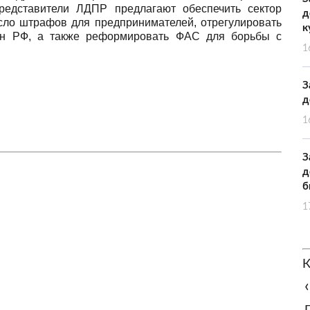
редставители ЛДПР предлагают обеспечить сектор
д
исло штрафов для предпринимателей, отрегулировать
к
ан РФ, а также реформировать ФАС для борьбы с
1
З
д
1
З
д
б
1
К
‹