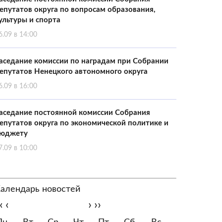
епутатов округа по вопросам образования,
ультуры и спорта
6.09 в 14:00
аседание комиссии по наградам при Собрании
епутатов Ненецкого автономного округа
6.09 в 16:00
аседание постоянной комиссии Собрания
епутатов округа по экономической политике и
юджету
7.09 в 10:00
алендарь новостей
‹
‹
›
››