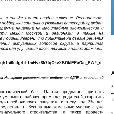
е в съезде имеет особое значение. Региональная
и поддержки социально уязвимых категорий граждан,
ограмма нацелена на масштабные экономические и
асти между Москвой и регионами, а также на
 Родины. Уверен, что принятые на съезде решения
ении актуальных вопросов округа, а партийная
ом для улучшения качества жизни наших граждан
»,
ппа
Ненецкого регионального отделения ЛДПР
в социальной
З
графический блок. Партия предлагает признать
д
и уменьшить рабочее время для родителей, сократить
1
дителей-одиночек, запустить ипотеку под 3% для
редоставлять бесплатные земельные участки с уже
видуального строительства, а также провести
З