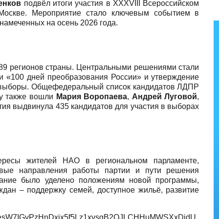
енков
подвёл итоги участия в XXXVIII Всероссийском
Москве. Мероприятие стало ключевым событием в
намеченных на осень 2026 года.
з 89 регионов страны. Центральными решениями стали
 «100 дней преобразования России» и утверждение
е выборы. Общефедеральный список кандидатов ЛДПР
ку также вошли
Мария Воропаева
,
Андрей Луговой
,
ртия выдвинула 435 кандидатов для участия в выборах
ересы жителей НАО в региональном парламенте,
евые направления работы партии и пути решения
мание было уделено положениям новой программы,
ждан – поддержку семей, доступное жильё, развитие