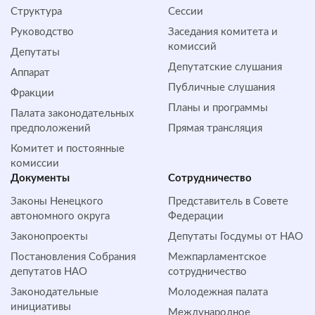
Структура
Сессии
Руководство
Заседания комитета и
комиссий
Депутаты
Депутатские слушания
Аппарат
Публичные слушания
Фракции
Планы и программы
Палата законодательных
предположений
Прямая трансляция
Комитет и постоянные
комиссии
Документы
Сотрудничество
Законы Ненецкого
Представитель в Совете
автономного округа
Федерации
Законопроекты
Депутаты Госдумы от НАО
Постановления Собрания
Межпарламентское
депутатов НАО
сотрудничество
Законодательные
Молодежная палата
инициативы
Международное