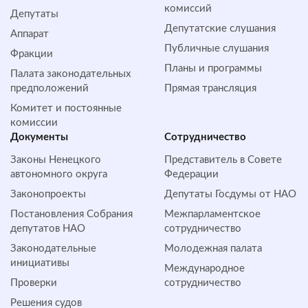
комиссий
Депутаты
Депутатские слушания
Аппарат
Публичные слушания
Фракции
Планы и программы
Палата законодательных
предположений
Прямая трансляция
Комитет и постоянные
комиссии
Документы
Сотрудничество
Законы Ненецкого
Представитель в Совете
автономного округа
Федерации
Законопроекты
Депутаты Госдумы от НАО
Постановления Собрания
Межпарламентское
депутатов НАО
сотрудничество
Законодательные
Молодежная палата
инициативы
Международное
Проверки
сотрудничество
Решения судов