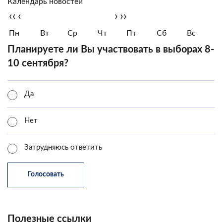
Календарь новостей
‹‹
‹
›
››
Пн
Вт
Ср
Чт
Пт
Сб
Вс
Планируете ли Вы участвовать в выборах 8-
10 сентября?
Да
Нет
Затрудняюсь ответить
Полезные ссылки