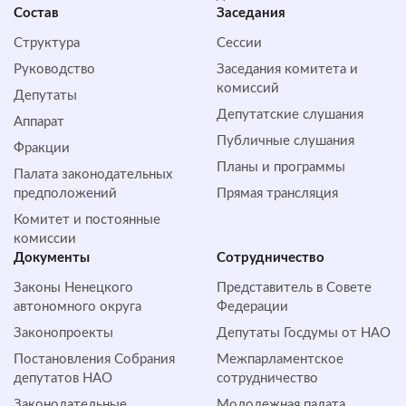
Состав
Заседания
Структура
Сессии
Руководство
Заседания комитета и
комиссий
Депутаты
Депутатские слушания
Аппарат
Публичные слушания
Фракции
Планы и программы
Палата законодательных
предположений
Прямая трансляция
Комитет и постоянные
комиссии
Документы
Сотрудничество
Законы Ненецкого
Представитель в Совете
автономного округа
Федерации
Законопроекты
Депутаты Госдумы от НАО
Постановления Собрания
Межпарламентское
депутатов НАО
сотрудничество
Законодательные
Молодежная палата