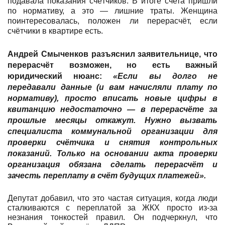
подавала показания счётчиков. В итоге счета пришли
по нормативу, а это — лишние траты. Женщина
поинтересовалась, положен ли перерасчёт, если
счётчики в квартире есть.
Андрей Смыченков
разъяснил заявительнице, что
перерасчёт возможен, но есть важный
юридический нюанс:
«Если вы долго не
передавали данные (и вам начисляли плату по
нормативу), просто вписать новые цифры в
квитанцию недостаточно — в перерасчёте за
прошлые месяцы откажут. Нужно вызвать
специалиста коммунальной организации для
проверки счётчика и снятия контрольных
показаний. Только на основании акта проверки
организация обязана сделать перерасчёт и
зачесть переплату в счёт будущих платежей».
Депутат добавил, что это частая ситуация, когда люди
сталкиваются с переплатой за ЖКХ просто из-за
незнания тонкостей правил. Он подчеркнул, что