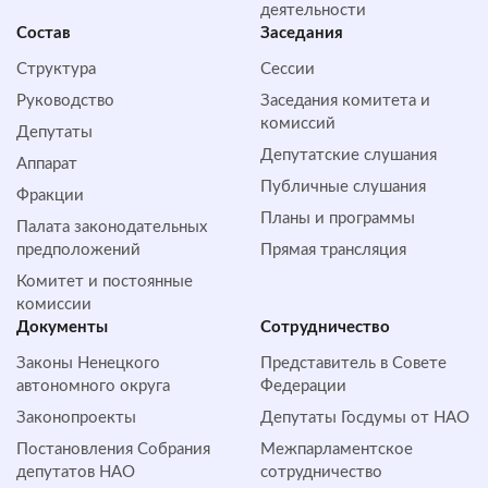
деятельности
Состав
Заседания
Структура
Сессии
Руководство
Заседания комитета и
комиссий
Депутаты
Депутатские слушания
Аппарат
Публичные слушания
Фракции
Планы и программы
Палата законодательных
предположений
Прямая трансляция
Комитет и постоянные
комиссии
Документы
Сотрудничество
Законы Ненецкого
Представитель в Совете
автономного округа
Федерации
Законопроекты
Депутаты Госдумы от НАО
Постановления Собрания
Межпарламентское
депутатов НАО
сотрудничество