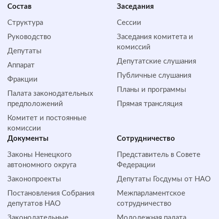
Состав
Заседания
Структура
Сессии
Руководство
Заседания комитета и
комиссий
Депутаты
Депутатские слушания
Аппарат
Публичные слушания
Фракции
Планы и программы
Палата законодательных
предположений
Прямая трансляция
Комитет и постоянные
комиссии
Документы
Сотрудничество
Законы Ненецкого
Представитель в Совете
автономного округа
Федерации
Законопроекты
Депутаты Госдумы от НАО
Постановления Собрания
Межпарламентское
депутатов НАО
сотрудничество
Законодательные
Молодежная палата