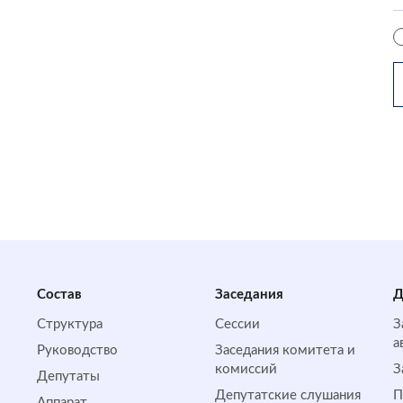
Состав
Заседания
Д
Структура
Сессии
З
а
Руководство
Заседания комитета и
комиссий
З
Депутаты
Депутатские слушания
П
Аппарат