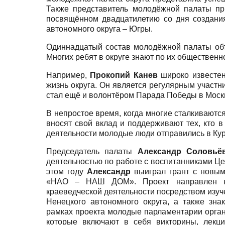
Также представитель молодёжной палаты пр
посвящённом двадцатилетию со дня создани
автономного округа – Югры.
Одиннадцатый состав молодёжной палаты объ
Многих ребят в округе знают по их общественн
Например,
Прокопий Канев
широко известен
жизнь округа. Он является регулярным участн
стал ещё и волонтёром Парада Победы в Моск
В непростое время, когда многие сталкиваютс
вносят свой вклад и поддерживают тех, кто в
деятельности молодые люди отправились в Кур
Председатель палаты
Александр Соловьё
деятельностью по работе с воспитанниками Ц
этом году
Александр
выиграл грант с новым
«НАО – НАШ ДОМ». Проект направлен н
краеведческой деятельности посредством изуч
Ненецкого автономного округа, а также зна
рамках проекта молодые парламентарии орган
которые включают в себя викторины, лекци