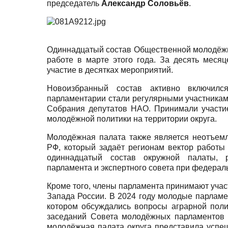
председатель
Александр Соловьёв
.
Одиннадцатый состав Общественной молодёжн
работе в марте этого года. За десять меся
участие в десятках мероприятий.
Новоизбранный состав активно включил
парламентарии стали регулярными участникам
Собрания депутатов НАО. Принимали участие
молодёжной политики на территории округа.
Молодёжная палата также является неотъем
РФ, который задаёт регионам вектор работы
одиннадцатый состав окружной палаты, 
парламента и экспертного совета при федерал
Кроме того, члены парламента принимают уча
Запада России. В 2024 году молодые парламе
котором обсуждались вопросы аграрной поли
заседаний Совета молодёжных парламентов 
молодёжная палата округа представила успе