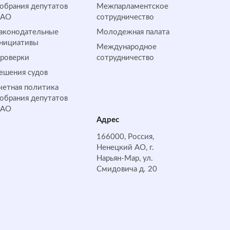
обрания депутатов
Межпарламентское
НАО
сотрудничество
аконодательные
Молодежная палата
нициативы
Международное
роверки
сотрудничество
ешения судов
четная политика
обрания депутатов
НАО
Адрес
166000, Россия,
Ненецкий АО, г.
Нарьян-Мар, ул.
Смидовича д. 20