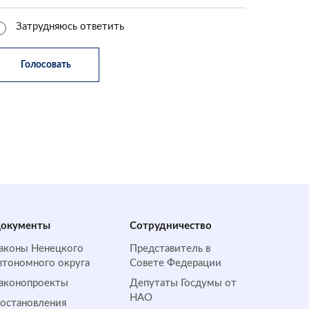
Затрудняюсь ответить
окументы
Сотрудничество
аконы Ненецкого
Представитель в
втономного округа
Совете Федерации
аконопроекты
Депутаты Госдумы от
НАО
остановления