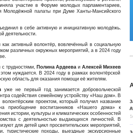
иняла участие в Форуме молодых парламентариев,
я Молодёжной палаты при Думе Ханты-Мансийского
единил в себе активную и инициативную молодёжь.
ой деятельности.
 как активный волонтёр, вовлечённый в социальную
иком различных окружных мероприятий, а в 2024 году
ве.
я с трудностями,
Полина Ардеева
и
Алексей Михеев
 этом нуждается. В 2024 году в рамках волонтёрской
скую область для оказания помощи её жителям.
в
уже не первый год занимается добровольческой
ентра содействия семейному устройству «Наш дом». В
 волонтёрским проектом, который получил название
З
а приобщение воспитанников «Нашего дома» к
д
ения истории, культуры и климатических особенностей
1
комства с деятельностью выдающихся личностей. В
изуют для детей цикл просветительских мероприятий,
и, туристические походы, выездные экскурсионные
З