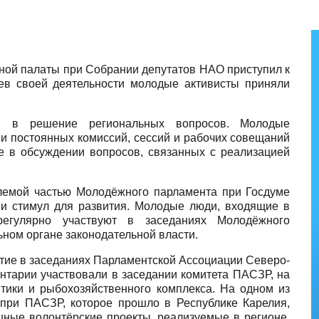
ой палаты при Собрании депутатов НАО приступил к
цев своей деятельности молодые активисты приняли
ся в решение региональных вопросов. Молодые
и постоянных комиссий, сессий и рабочих совещаний
 в обсуждении вопросов, связанных с реализацией
лемой частью Молодёжного парламента при Госдуме
 и стимул для развития. Молодые люди, входящие в
регулярно участвуют в заседаниях Молодёжного
ьном органе законодательной власти.
стие в заседаниях Парламентской Ассоциации Северо-
нтарии участвовали в заседании комитета ПАСЗР, на
тики и рыбохозяйственного комплекса. На одном из
при ПАСЗР, которое прошло в Республике Карелия,
шные волонтёрские проекты, реализуемые в регионе.