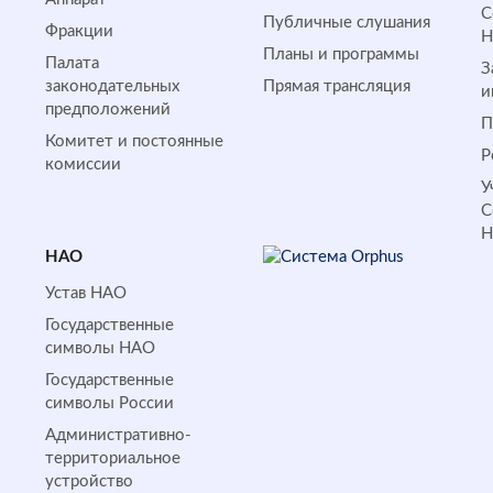
С
Публичные слушания
Фракции
Планы и программы
Палата
З
законодательных
Прямая трансляция
и
предположений
П
Комитет и постоянные
Р
комиссии
У
С
НАО
Устав НАО
Государственные
символы НАО
Государственные
символы России
Административно-
территориальное
устройство