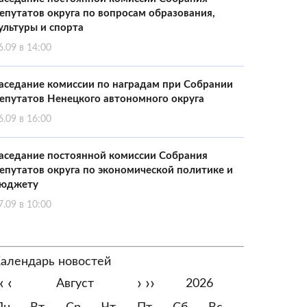
епутатов округа по вопросам образования,
ультуры и спорта
6.09 в 14:00
аседание комиссии по наградам при Собрании
епутатов Ненецкого автономного округа
6.09 в 16:00
аседание постоянной комиссии Собрания
епутатов округа по экономической политике и
юджету
7.09 в 10:00
алендарь новостей
‹
‹
›
››
Август
2026