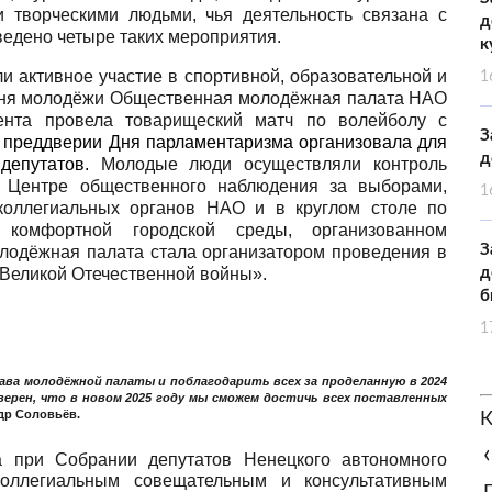
 творческими людьми, чья деятельность связана с
д
ведено четыре таких мероприятия.
к
и активное участие в спортивной, образовательной и
1
и Дня молодёжи Общественная молодёжная палата НАО
ента провела товарищеский матч по волейболу с
З
преддверии Дня парламентаризма организовала для
д
 депутатов.
Молодые люди осуществляли контроль
 Центре общественного наблюдения за выборами,
1
коллегиальных органов НАО и в круглом столе по
комфортной городской среды, организованном
З
одёжная палата стала организатором проведения в
 Великой Отечественной войны».
д
б
1
ва молодёжной палаты и поблагодарить всех за проделанную в 2024
уверен, что в новом 2025 году мы сможем достичь всех поставленных
др Соловьёв
.
К
‹
 при Собрании депутатов Ненецкого автономного
коллегиальным совещательным и консультативным