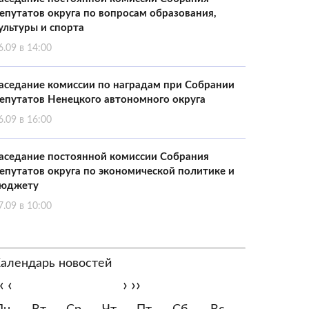
епутатов округа по вопросам образования,
ультуры и спорта
6.09 в 14:00
аседание комиссии по наградам при Собрании
епутатов Ненецкого автономного округа
6.09 в 16:00
аседание постоянной комиссии Собрания
епутатов округа по экономической политике и
юджету
7.09 в 10:00
алендарь новостей
‹
‹
›
››