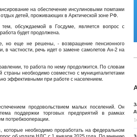
нансирование на обеспечение инсулиновыми помпами
 отдых детей, проживающих в Арктической зоне РФ.
тем, обсуждаемой в Госдуме, является вопрос с
 работа будет продолжена.
ке, но еще не решены, - возвращение пенсионного
, в частности, речь идет о замене самолетов Ан-2 на
равлении, то работа по нему продолжится. По словам
ей страны необходимо совместно с муниципалитетами
ьно эффективными при работе с населением.
З
спечением продовольствием малых поселений. Он
д
стема поддержки торговых предприятий в рамках
ием потребкооперации.
1
, которые необходимо проработать на федеральном
прос об уплате НДС с 1 января 2025 года. По мнению
З