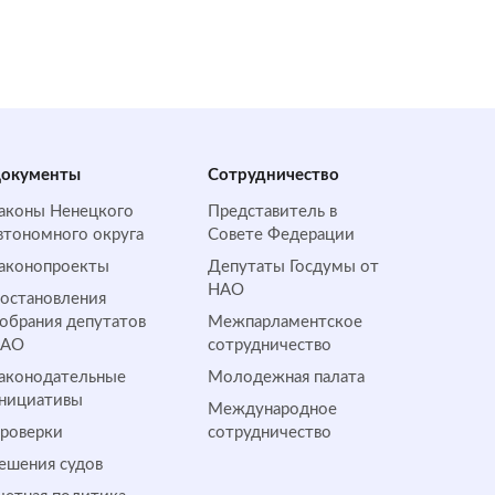
окументы
Сотрудничество
аконы Ненецкого
Представитель в
втономного округа
Совете Федерации
аконопроекты
Депутаты Госдумы от
НАО
остановления
обрания депутатов
Межпарламентское
НАО
сотрудничество
аконодательные
Молодежная палата
нициативы
Международное
роверки
сотрудничество
ешения судов