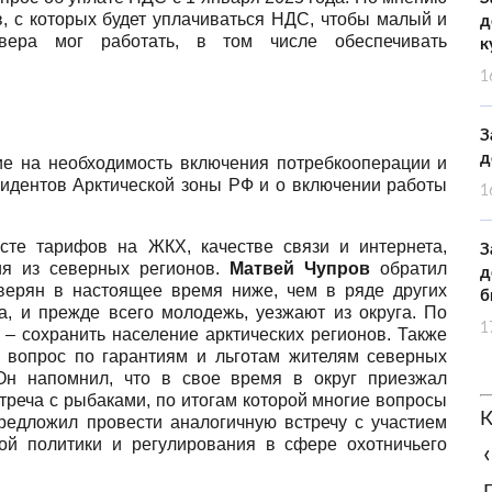
в, с которых будет уплачиваться НДС, чтобы малый и
д
вера мог работать, в том числе обеспечивать
к
1
З
д
е на необходимость включения потребкооперации и
идентов Арктической зоны РФ и о включении работы
1
сте тарифов на ЖКХ, качестве связи и интернета,
З
ния из северных регионов.
Матвей Чупров
обратил
д
верян в настоящее время ниже, чем в ряде других
б
га, и прежде всего молодежь, уезжают из округа. По
1
 – сохранить население арктических регионов. Также
ть вопрос по гарантиям и льготам жителям северных
Он напомнил, что в свое время в округ приезжал
треча с рыбаками, по итогам которой многие вопросы
К
редложил провести аналогичную встречу с участием
ой политики и регулирования в сфере охотничьего
‹