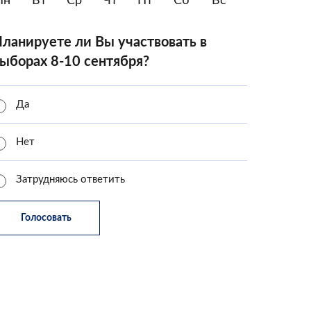
Пн
Вт
Ср
Чт
Пт
Сб
Вс
ланируете ли Вы участвовать в
ыборах 8-10 сентября?
Да
Нет
Затрудняюсь ответить