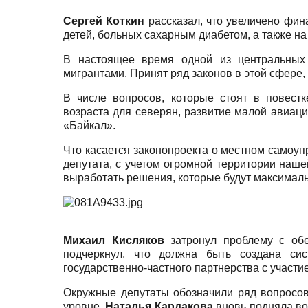
Сергей Коткин
рассказал, что увеличено фи
детей, больных сахарным диабетом, а также на
В настоящее время одной из центральных 
мигрантами. Принят ряд законов в этой сфере,
В числе вопросов, которые стоят в повест
возраста для северян, развитие малой авиации
«Байкал».
Что касается законопроекта о местном самоуп
депутата, с учетом огромной территории наш
выработать решения, которые будут максимал
Михаил Кисляков
затронул проблему с обе
подчеркнул, что должна быть создана си
государственно-частного партнерства с участ
Окружные депутаты обозначили ряд вопросов
уровне.
Наталья Кардакова
вновь подняла во