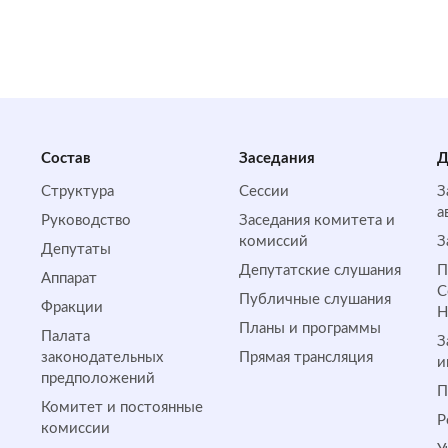
Состав
Заседания
Д
Структура
Сессии
З
а
Руководство
Заседания комитета и
комиссий
З
Депутаты
Депутатские слушания
П
Аппарат
С
Публичные слушания
Фракции
Планы и программы
Палата
З
законодательных
Прямая трансляция
и
предположений
П
Комитет и постоянные
Р
комиссии