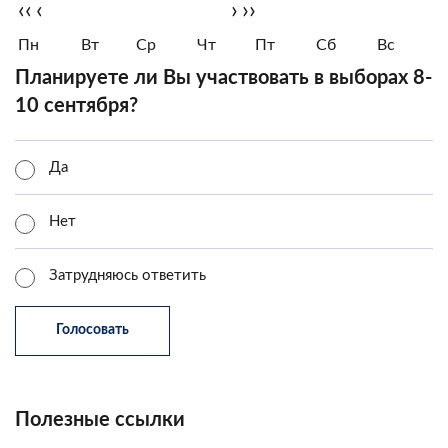
‹‹
‹
›
››
Пн
Вт
Ср
Чт
Пт
Сб
Вс
Планируете ли Вы участвовать в выборах 8-
10 сентября?
Да
Нет
Затрудняюсь ответить
Полезные ссылки