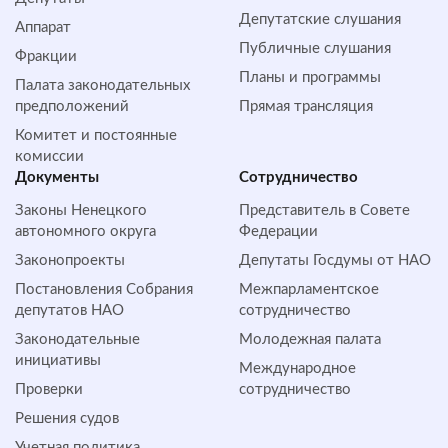
Депутатские слушания
Аппарат
Публичные слушания
Фракции
Планы и программы
Палата законодательных
предположений
Прямая трансляция
Комитет и постоянные
комиссии
Документы
Сотрудничество
Законы Ненецкого
Представитель в Совете
автономного округа
Федерации
Законопроекты
Депутаты Госдумы от НАО
Постановления Собрания
Межпарламентское
депутатов НАО
сотрудничество
Законодательные
Молодежная палата
инициативы
Международное
Проверки
сотрудничество
Решения судов
Учетная политика