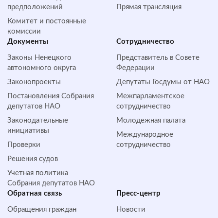
предположений
Прямая трансляция
Комитет и постоянные
комиссии
Документы
Сотрудничество
Законы Ненецкого
Представитель в Совете
автономного округа
Федерации
Законопроекты
Депутаты Госдумы от НАО
Постановления Собрания
Межпарламентское
депутатов НАО
сотрудничество
Законодательные
Молодежная палата
инициативы
Международное
Проверки
сотрудничество
Решения судов
Учетная политика
Собрания депутатов НАО
Обратная cвязь
Пресс-центр
Обращения граждан
Новости