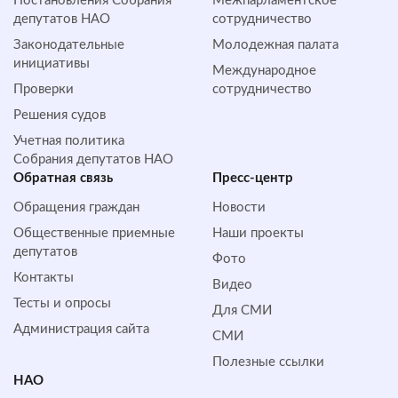
Постановления Собрания
Межпарламентское
депутатов НАО
сотрудничество
Законодательные
Молодежная палата
инициативы
Международное
Проверки
сотрудничество
Решения судов
Учетная политика
Собрания депутатов НАО
Обратная cвязь
Пресс-центр
Обращения граждан
Новости
Общественные приемные
Наши проекты
депутатов
Фото
Контакты
Видео
Тесты и опросы
Для СМИ
Администрация сайта
СМИ
Полезные ссылки
НАО