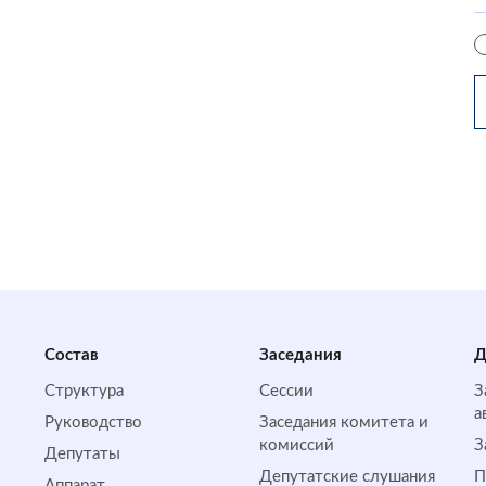
Состав
Заседания
Д
Структура
Сессии
З
а
Руководство
Заседания комитета и
комиссий
З
Депутаты
Депутатские слушания
П
Аппарат