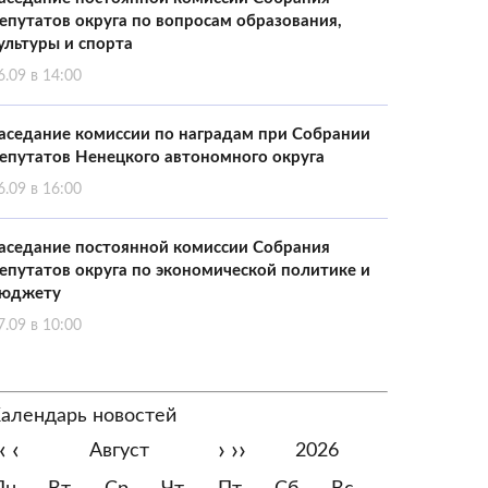
епутатов округа по вопросам образования,
ультуры и спорта
6.09 в 14:00
аседание комиссии по наградам при Собрании
епутатов Ненецкого автономного округа
6.09 в 16:00
аседание постоянной комиссии Собрания
епутатов округа по экономической политике и
юджету
7.09 в 10:00
алендарь новостей
‹
‹
›
››
Август
2026