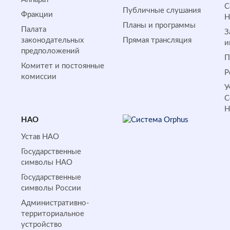
С
Публичные слушания
Фракции
Планы и программы
Палата
З
законодательных
Прямая трансляция
и
предположений
П
Комитет и постоянные
Р
комиссии
У
С
НАО
Устав НАО
Государственные
символы НАО
Государственные
символы России
Административно-
территориальное
устройство