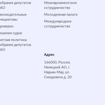
обрания депутатов
Межпарламентское
НАО
сотрудничество
аконодательные
Молодежная палата
нициативы
Международное
роверки
сотрудничество
ешения судов
четная политика
обрания депутатов
НАО
Адрес
166000, Россия,
Ненецкий АО, г.
Нарьян-Мар, ул.
Смидовича д. 20