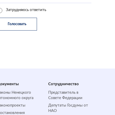
Затрудняюсь ответить
окументы
Сотрудничество
аконы Ненецкого
Представитель в
втономного округа
Совете Федерации
аконопроекты
Депутаты Госдумы от
НАО
остановления