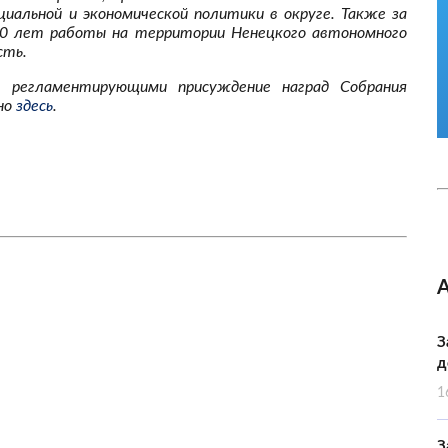
циальной и экономической политики в округе. Также за
20 лет работы на территории Ненецкого автономного
сть.
 регламентирующими присуждение наград Собрания
но
здесь
.
З
д
1
З