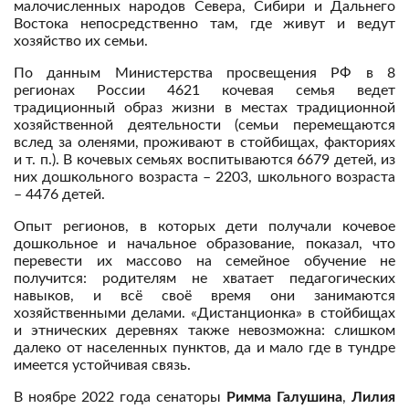
малочисленных народов Севера, Сибири и Дальнего
Востока непосредственно там, где живут и ведут
хозяйство их семьи.
По данным Министерства просвещения РФ в 8
регионах России 4621 кочевая семья ведет
традиционный образ жизни в местах традиционной
хозяйственной деятельности (семьи перемещаются
вслед за оленями, проживают в стойбищах, факториях
и т. п.). В кочевых семьях воспитываются 6679 детей, из
них дошкольного возраста – 2203, школьного возраста
– 4476 детей.
Опыт регионов, в которых дети получали кочевое
дошкольное и начальное образование, показал, что
перевести их массово на семейное обучение не
получится: родителям не хватает педагогических
навыков, и всё своё время они занимаются
хозяйственными делами. «Дистанционка» в стойбищах
и этнических деревнях также невозможна: слишком
далеко от населенных пунктов, да и мало где в тундре
имеется устойчивая связь.
В ноябре 2022 года сенаторы
Римма Галушина
,
Лилия