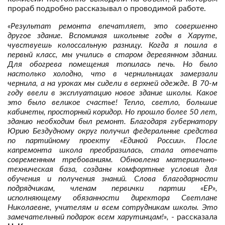
прораб подробно рассказывал о проводимой работе.
«Результат ремонта впечатляет, это совершенно
другое здание. Вспоминая школьные годы в Харуте,
чувствуешь колоссальную разницу. Когда я пошла в
первый класс, мы учились в старом деревянном здании.
Для обогрева помещения топилась печь. Но было
настолько холодно, что в чернильницах замерзали
чернила, а на уроках мы сидели в верхней одежде. В 70-м
году ввели в эксплуатацию новое здание школы. Какое
это было великое счастье! Тепло, светло, большие
кабинеты, просторный коридор. Но прошло более 50 лет,
зданию необходим был ремонт. Благодаря губернатору
Юрию Бездудному округ получил федеральные средства
по партийному проекту «Единой России». После
капремонта школа преобразилась, стала отвечать
современным требованиям. Обновлена материально-
техническая база, созданы комфортные условия для
обучения и получения знаний. Слова благодарности
подрядчикам, членам первички партии «ЕР»,
исполняющему обязанности директора Светлане
Николаевне, учителям и всем сотрудникам школы. Это
замечательный подарок всем харутинцам!»,
- рассказала