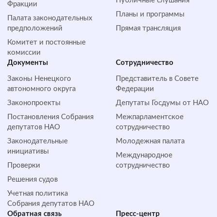
Публичные слушания
Фракции
Планы и программы
Палата законодательных
предположений
Прямая трансляция
Комитет и постоянные
комиссии
Документы
Сотрудничество
Законы Ненецкого
Представитель в Совете
автономного округа
Федерации
Законопроекты
Депутаты Госдумы от НАО
Постановления Собрания
Межпарламентское
депутатов НАО
сотрудничество
Законодательные
Молодежная палата
инициативы
Международное
Проверки
сотрудничество
Решения судов
Учетная политика
Собрания депутатов НАО
Обратная cвязь
Пресс-центр