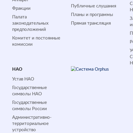
С
Публичные слушания
Фракции
Планы и программы
Палата
З
законодательных
Прямая трансляция
и
предположений
П
Комитет и постоянные
Р
комиссии
У
С
НАО
Устав НАО
Государственные
символы НАО
Государственные
символы России
Административно-
территориальное
устройство