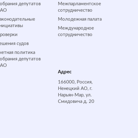
обрания депутатов
Межпарламентское
НАО
сотрудничество
аконодательные
Молодежная палата
нициативы
Международное
роверки
сотрудничество
ешения судов
четная политика
обрания депутатов
НАО
Адрес
166000, Россия,
Ненецкий АО, г.
Нарьян-Мар, ул.
Смидовича д. 20