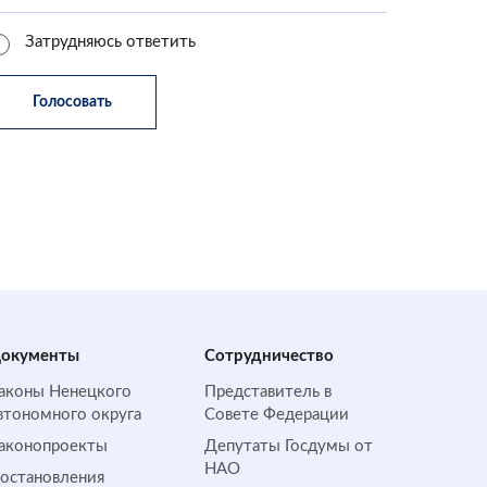
Затрудняюсь ответить
окументы
Сотрудничество
аконы Ненецкого
Представитель в
втономного округа
Совете Федерации
аконопроекты
Депутаты Госдумы от
НАО
остановления