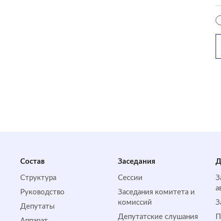
Состав
Заседания
Д
Структура
Сессии
З
а
Руководство
Заседания комитета и
комиссий
З
Депутаты
Депутатские слушания
П
Аппарат