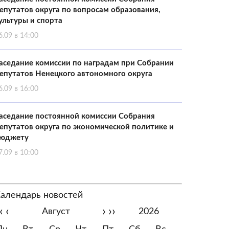
епутатов округа по вопросам образования,
ультуры и спорта
6.09 в 14:00
аседание комиссии по наградам при Собрании
епутатов Ненецкого автономного округа
6.09 в 16:00
аседание постоянной комиссии Собрания
епутатов округа по экономической политике и
юджету
7.09 в 10:00
алендарь новостей
‹
‹
›
››
Август
2026