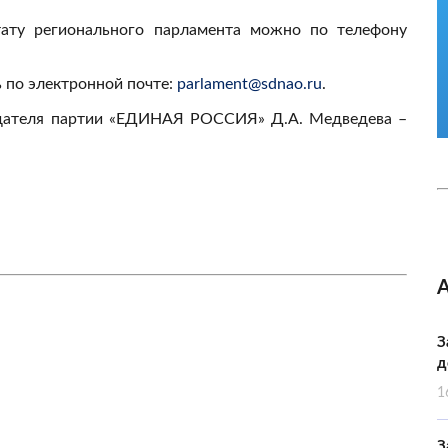
тату регионального парламента можно по телефону
 по электронной почте:
parlament@sdnao.ru
.
едателя партии «ЕДИНАЯ РОССИЯ» Д.А. Медведева –
З
д
1
З