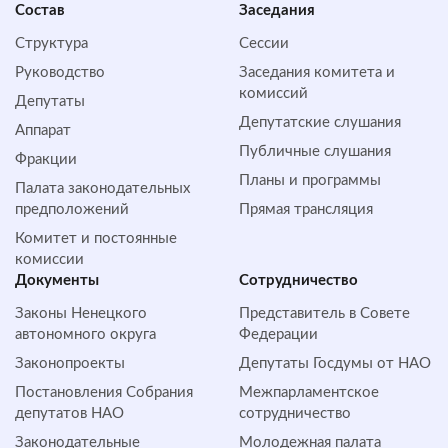
Состав
Заседания
Структура
Сессии
Руководство
Заседания комитета и
комиссий
Депутаты
Депутатские слушания
Аппарат
Публичные слушания
Фракции
Планы и программы
Палата законодательных
предположений
Прямая трансляция
Комитет и постоянные
комиссии
Документы
Сотрудничество
Законы Ненецкого
Представитель в Совете
автономного округа
Федерации
Законопроекты
Депутаты Госдумы от НАО
Постановления Собрания
Межпарламентское
депутатов НАО
сотрудничество
Законодательные
Молодежная палата