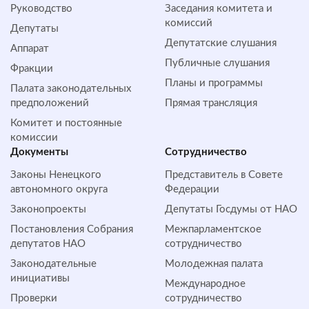
Руководство
Заседания комитета и
комиссий
Депутаты
Депутатские слушания
Аппарат
Публичные слушания
Фракции
Планы и программы
Палата законодательных
предположений
Прямая трансляция
Комитет и постоянные
комиссии
Документы
Сотрудничество
Законы Ненецкого
Представитель в Совете
автономного округа
Федерации
Законопроекты
Депутаты Госдумы от НАО
Постановления Собрания
Межпарламентское
депутатов НАО
сотрудничество
Законодательные
Молодежная палата
инициативы
Международное
Проверки
сотрудничество