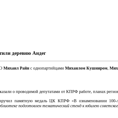
тили деревню Андег
АО
Михаил Райн
с однопартийцами
Михаилом Кушниром
,
Мих
зали о проводимой депутатами от КПРФ работе, планах регион
ручил памятную медаль ЦК КПРФ «В ознаменовании 100-л
иблиотеке подготовлен тематический стенд к юбилею советског