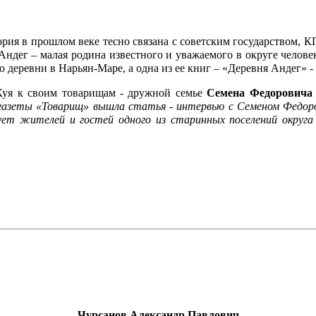
тория в прошлом веке тесно связана с советским государством
Андег – малая родина известного и уважаемого в округе челове
 деревни в Нарьян-Маре, а одна из ее книг – «Деревня Андег» 
Куя к своим товарищам - дружной семье
Семена Федоровича
е газеты «Товарищ» вышла статья - интервью с Семеном Федо
ет жителей и гостей одного из старинных поселений округа 
Чурсанов Александр Павлович