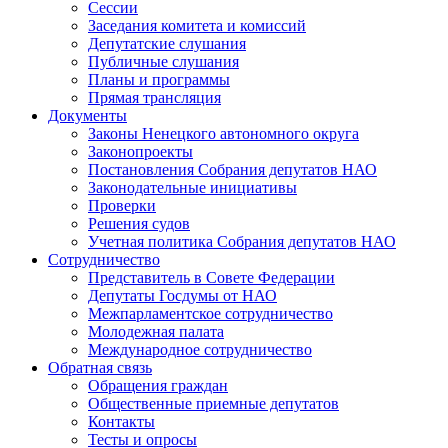
Сессии
Заседания комитета и комиссий
Депутатские слушания
Публичные слушания
Планы и программы
Прямая трансляция
Документы
Законы Ненецкого автономного округа
Законопроекты
Постановления Собрания депутатов НАО
Законодательные инициативы
Проверки
Решения судов
Учетная политика Собрания депутатов НАО
Сотрудничество
Представитель в Совете Федерации
Депутаты Госдумы от НАО
Межпарламентское сотрудничество
Молодежная палата
Международное сотрудничество
Обратная cвязь
Обращения граждан
Общественные приемные депутатов
Контакты
Тесты и опросы