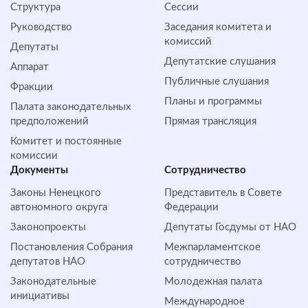
Структура
Сессии
Руководство
Заседания комитета и
комиссий
Депутаты
Депутатские слушания
Аппарат
Публичные слушания
Фракции
Планы и программы
Палата законодательных
предположений
Прямая трансляция
Комитет и постоянные
комиссии
Документы
Сотрудничество
Законы Ненецкого
Представитель в Совете
автономного округа
Федерации
Законопроекты
Депутаты Госдумы от НАО
Постановления Собрания
Межпарламентское
депутатов НАО
сотрудничество
Законодательные
Молодежная палата
инициативы
Международное