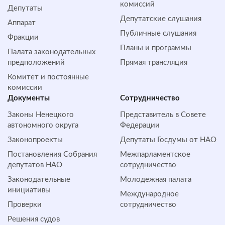
комиссий
Депутаты
Депутатские слушания
Аппарат
Публичные слушания
Фракции
Планы и программы
Палата законодательных
предположений
Прямая трансляция
Комитет и постоянные
комиссии
Документы
Сотрудничество
Законы Ненецкого
Представитель в Совете
автономного округа
Федерации
Законопроекты
Депутаты Госдумы от НАО
Постановления Собрания
Межпарламентское
депутатов НАО
сотрудничество
Законодательные
Молодежная палата
инициативы
Международное
Проверки
сотрудничество
Решения судов