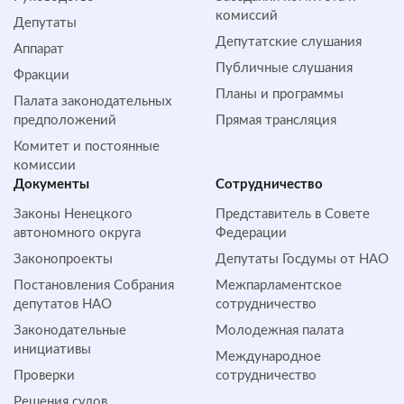
комиссий
Депутаты
Депутатские слушания
Аппарат
Публичные слушания
Фракции
Планы и программы
Палата законодательных
предположений
Прямая трансляция
Комитет и постоянные
комиссии
Документы
Сотрудничество
Законы Ненецкого
Представитель в Совете
автономного округа
Федерации
Законопроекты
Депутаты Госдумы от НАО
Постановления Собрания
Межпарламентское
депутатов НАО
сотрудничество
Законодательные
Молодежная палата
инициативы
Международное
Проверки
сотрудничество
Решения судов