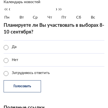
Календарь новостей
‹‹
‹
›
››
Пн
Вт
Ср
Чт
Пт
Сб
Вс
Планируете ли Вы участвовать в выборах 8-
10 сентября?
Да
Нет
Затрудняюсь ответить
Полезные ссылки